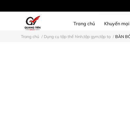
Trang chủ
Khuyến mại
Trang chủ
/
Dụng cụ tập thể hình,tập gym,tập tạ
/
BÀN B
SHINE PROTECTION
D