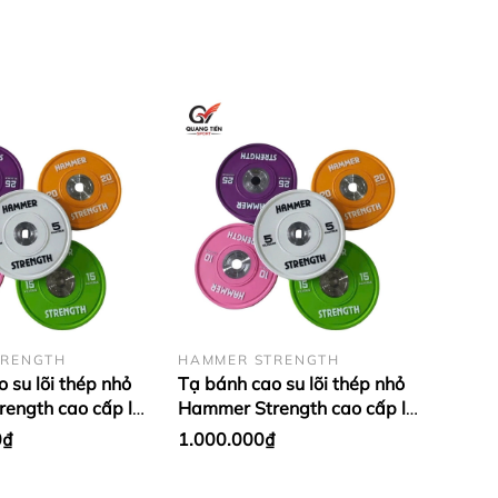
TRENGTH
HAMMER STRENGTH
 su lõi thép nhỏ
Tạ bánh cao su lõi thép nhỏ
ength cao cấp lỗ
Hammer Strength cao cấp lỗ
u (Set 5 - 25kg)
50 nhập khẩu (giá 1 cặp)
0₫
1.000.000₫