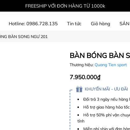
FREESHIP VỚI ĐƠN HÀNG TỪ 1000k
Hotline: 0986.728.135
Tin tức
Giỏ hàng
SẢN
ÓNG BÀN SONG NGƯ 201
ự án đã thực hiện
BÀN BÓNG BÀN S
Thương hiệu:
Quang Tien sport
7.950.000₫
KHUYẾN MÃI - ƯU ĐÃI
Đổi trả 3 ngày nếu hàng 
Hỗ trợ giao hàng hỏa tốc
Hỗ trợ 50% phí vận chuyể
tỉnh
Miễn phí ship với đơn hàng