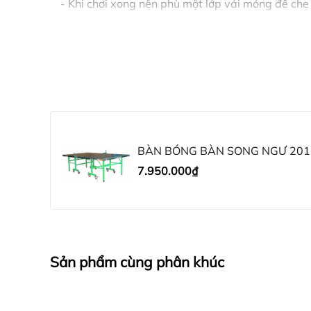
- Khi chơi xong nên phù một lớp vải mỏng để che
- Không dùng các chất tẩy rửa để vệ sinh mặt bà
- Không ngồi hoặc để để các vật nặng hoặc có 
Công ty TNHH Thể Thao Quang Tiến . Địa c
tìm trên google map " Công ty TNHH thể tha
từ sáng 8h-11h30, chiều từ 14h-16h) 0989.
: sieuthitienichgiare@gmail.com
BÀN BÓNG BÀN SONG NGƯ 201
Khách hàng ở tỉnh xa mua hàng vui lòng c
7.950.000₫
Qua tài khoản
Chủ tài khoản : Nguyễn Duy quang :
Ngân hàng BIDV 19910000180982 .
Sản phẩm cùng phân khúc