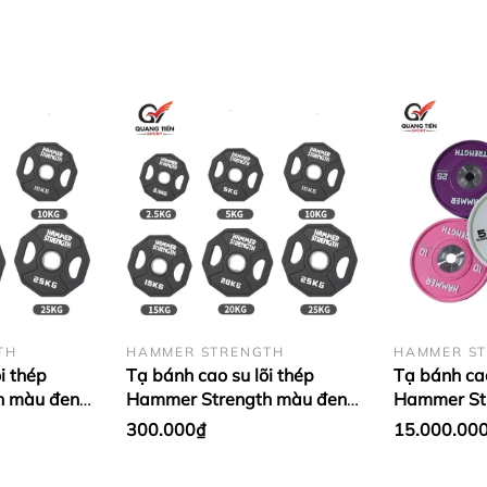
TH
HAMMER STRENGTH
HAMMER S
i thép
Tạ bánh cao su lõi thép
Tạ bánh cao
h màu đen
Hammer Strength màu đen
Hammer Str
ập khẩu (giá
cao cấp lỗ 50 nhập khẩu (giá
50 nhập khẩ
300.000₫
15.000.00
kg)
1 cặp)