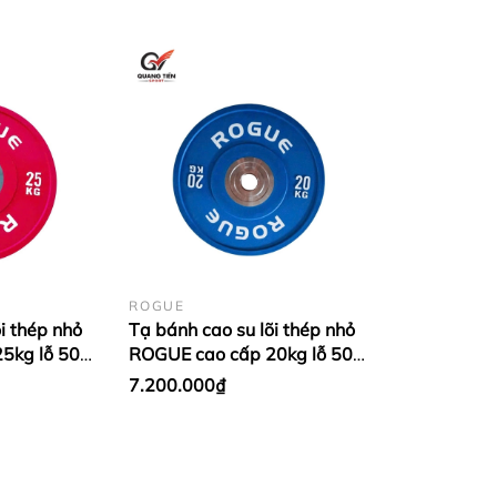
ROGUE
i thép nhỏ
Tạ bánh cao su lõi thép nhỏ
5kg lỗ 50
ROGUE cao cấp 20kg lỗ 50
đỏ (1 cặp)
nhập khẩu - Màu Xanh
7.200.000₫
Dương (1 cặp)