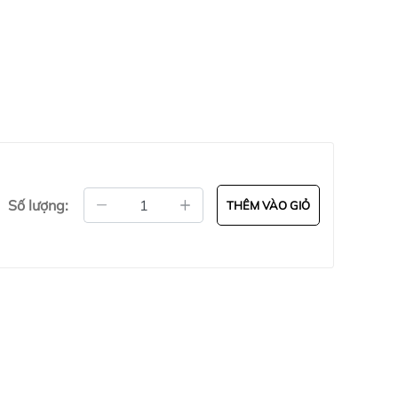
ượng tại Hà Nội .
ận Hoàng Mai,Hà Nội ( nếu có wifi , 3g
52.93.93 có zalo (gọi trong giờ hành chính
4h ,từ 18h trờ đi và ngày chủ nhật - Email
Số lượng:
THÊM VÀO GIỎ