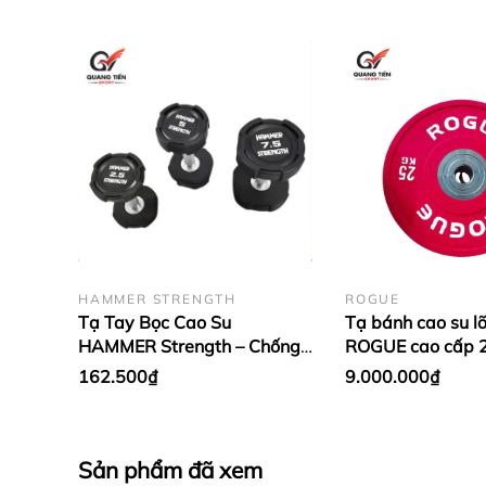
HAMMER STRENGTH
ROGUE
Tạ Tay Bọc Cao Su
Tạ bánh cao su lõ
HAMMER Strength – Chống
ROGUE cao cấp 2
Rơi Vỡ, Tay Cầm Inox Chống
nhập khẩu - Màu 
162.500₫
9.000.000₫
Trượt (giá 1 quả)
Sản phẩm đã xem