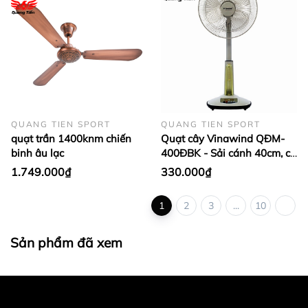
QUANG TIEN SPORT
QUANG TIEN SPORT
quạt trần 1400knm chiến
Quạt cây Vinawind QĐM-
binh âu lạc
400ĐBK - Sải cánh 40cm, có
đèn
1.749.000₫
330.000₫
1
2
3
...
10
Sản phẩm đã xem