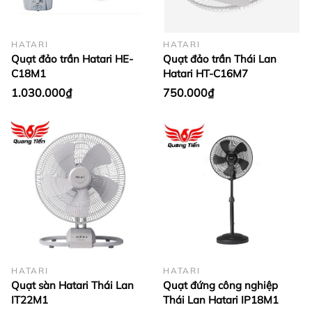
HATARI
HATARI
Quạt đảo trần Hatari HE-
Quạt đảo trần Thái Lan
C18M1
Hatari HT-C16M7
1.030.000₫
750.000₫
HATARI
HATARI
Quạt sàn Hatari Thái Lan
Quạt đứng công nghiệp
IT22M1
Thái Lan Hatari IP18M1