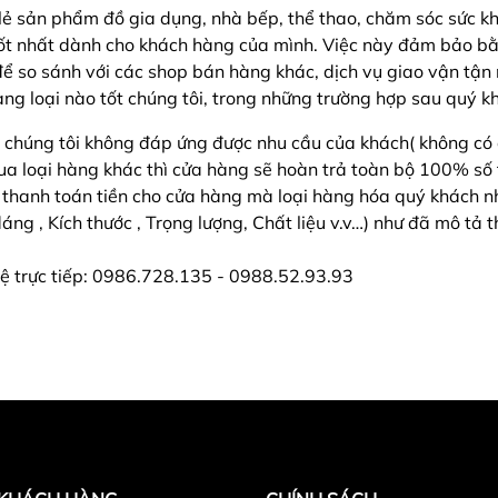
 lẻ sản phẩm đồ gia dụng, nhà bếp, thể thao, chăm sóc sức k
 tốt nhất dành cho khách hàng của mình. Việc này đảm bảo b
 so sánh với các shop bán hàng khác, dịch vụ giao vận tận nh
g loại nào tốt chúng tôi, trong những trường hợp sau quý khá
 chúng tôi không đáp ứng được nhu cầu của khách( không có
 loại hàng khác thì cửa hàng sẽ hoàn trả toàn bộ 100% số t
ã thanh toán tiền cho cửa hàng mà loại hàng hóa quý khách
g , Kích thước , Trọng lượng, Chất liệu v.v…) như đã mô tả th
n hệ trực tiếp: 0986.728.135 - 0988.52.93.93