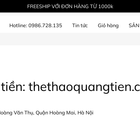
FREESHIP VỚI ĐƠN HÀNG TỪ 1000k
Hotline: 0986.728.135
Tin tức
Giỏ hàng
SẢN
ự án đã thực hiện
 tiền: thethaoquangtien
oàng Văn Thụ, Quận Hoàng Mai, Hà Nội