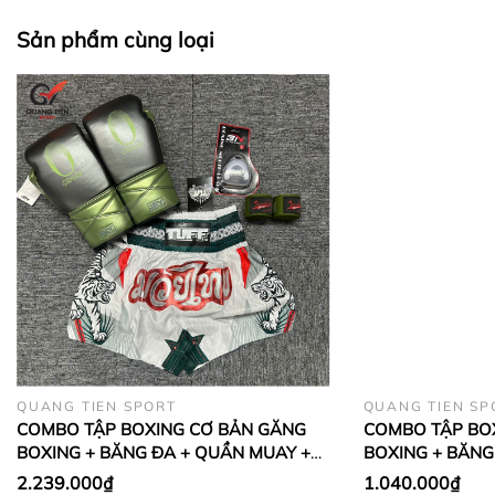
và làm một lớp đệm lót giúp bảo vệ tay khi võ sỹ
đeo găng trong tập luyện và thi đấu đối kháng .
Sản phẩm cùng loại
giúp cột chắc các ngón tay lại với nhau, kết hợp
quấn cổ tay, mu bàn tay và các kẽ ngón tay. Khi
dùng trong thi đấu, cổ tay cũng như toàn bộ bàn tay
của các võ sĩ được kết hợp thành một khối khá vững
chắc. Tăng lực khi ra đòn tay, yên tâm trong thi đấu
ko sợ bong gân hay sai khớp tayKhông sử dụng
băng đa khi dùnggăng tay boxinglà một trong
những sai lầm thường mắc phải của những người
mới tập Boxing. Đa phần những Boxer mới thường
không hiểu hết được tầm quan trọng của việc sử
dụng băng đa quấn tay dưới đây:
+ Bảo vệ khớp ngón tay và cổ tay không bị xảy ra
QUANG TIEN SPORT
QUANG TIEN SP
các hiện tượng như: bong gân, trật khớp khi đấm.
COMBO TẬP BOXING CƠ BẢN GĂNG
COMBO TẬP BO
BOXING + BĂNG ĐA + QUẦN MUAY +
BOXING + BĂNG
+ Giúp cho găng tay chặt hơn, không bị trượt ra khi
TẤT BẢO VỆ - Xanh Lá
TẤT BẢO VỆ - Đ
sử dụng. Và đăc biệt, băng đa quấn tay là nơi thấm
2.239.000₫
1.040.000₫