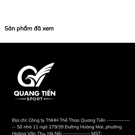
hút mồ hôi làm giảm mùi hôi khó chịu khi đeo găng
lâu.
+ Băng đa sẽ che đi phần khớp tay khi đấm mạnh
Sản phẩm đã xem
vào bao cát. Nếu không dùng băng đa quấn tay,
một chấn thương với khớp ngón tay hay cổ tay thì võ
sĩ cần ít 2 tuần để chấn thương phục hồi
3.Hình ảnh thực sản phẩm
3.Địa chỉ mua băng đa cao cấp chính
hãng tại hà nội
Công ty TNHH Thể Thao Quang Tiến .
Địa chỉ :
số 11 ngõ 279 ngách 279/39
Địa chỉ:
Công ty TNHH Thể Thao Quang Tiến -------------
đường Hoàng Mai,quận Hoàng
-- Số nhà 11 ngõ 279/39 Đường Hoàng Mai, phường
Hoàng Văn Thụ, Hà Nội --------------- MST: