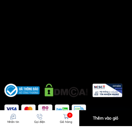
0
Thêm vào giỏ
Nhắn tin
Gọi điện
Giỏ hàng