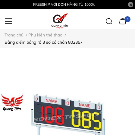
FREESHIP VỚI ĐƠN HÀNG TỪ 1000k
0
Trang chủ
/
Phụ kiện thể thao
/
Bảng điểm bóng rổ 3 số có chân 802357