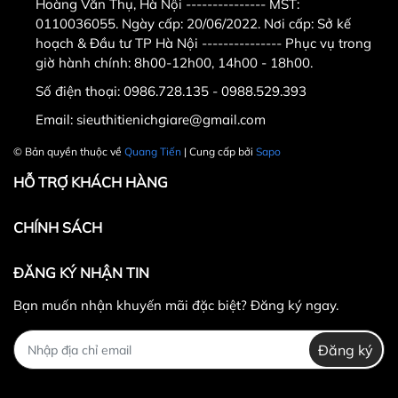
Hoàng Văn Thụ, Hà Nội --------------- MST:
0110036055. Ngày cấp: 20/06/2022. Nơi cấp: Sở kế
hoạch & Đầu tư TP Hà Nội --------------- Phục vụ trong
giờ hành chính: 8h00-12h00, 14h00 - 18h00.
Số điện thoại:
0986.728.135 - 0988.529.393
Email:
sieuthitienichgiare@gmail.com
© Bản quyền thuộc về
Quang Tiến
| Cung cấp bởi
Sapo
HỖ TRỢ KHÁCH HÀNG
CHÍNH SÁCH
ĐĂNG KÝ NHẬN TIN
Bạn muốn nhận khuyến mãi đặc biệt? Đăng ký ngay.
Đăng ký