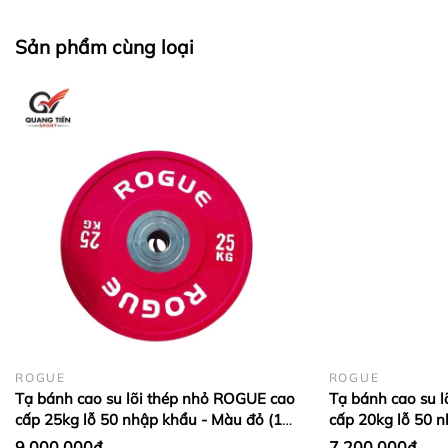
Tiến " .
- Điện thoại : 0986.728.135 ; 0988.52.93.93 .
Sản phẩm cùng loại
- Email : sieuthitienichgiare@gmail.com
ROGUE
ROGUE
Tạ bánh cao su lõi thép nhỏ ROGUE cao
Tạ bánh cao su 
cấp 25kg lỗ 50 nhập khẩu - Màu đỏ (1
cấp 20kg lỗ 50 
cặp)
Dương (1 cặp)
9.000.000₫
7.200.000₫