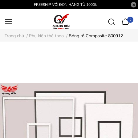
FREESHIP VỚI ĐƠN HÀNG TỪ 1000k
0
Trang chủ
/
Phụ kiện thể thao
/
Bảng rổ Composite 800912