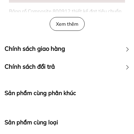
Bảng rổ Composite 800912 thiết kế đạt tiêu chuẩn
thi đấu
Xem thêm
Bảng rổ Composite 800912 được làm bằng nhựa
dày 20mm, có màu trắng giúp các vận động viên thi
đấu hay luyện tập dễ quan sát. Kích thước bảng rổ
Chính sách giao hàng
1.200mm x 900mm, được bán rời giúp người dùng
có thể mua thay thế khi bảng rổ bị hỏng hay đã cũ.
Chính sách đổi trả
CHI NHÁNH TẠI HÀ NỘI.
- Địa chỉ : số 11 ngõ 279 ngách 279/39 đường
Sản phẩm cùng phân khúc
Hoàng Mai,quận Hoàng Mai,Hà Nội ( nếu có
wifi , 3g tìm trên google map " Cửa hàng thể
thao Quang Tiến " .
- Điện thoại :
0986.728.135 ; 0988.52.93.93
.
Sản phẩm cùng loại
- Email : sieuthitienichgiare@gmail.com