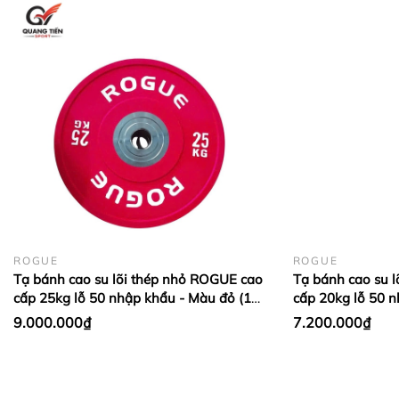
ROGUE
ROGUE
Tạ bánh cao su lõi thép nhỏ ROGUE cao
Tạ bánh cao su 
cấp 25kg lỗ 50 nhập khẩu - Màu đỏ (1
cấp 20kg lỗ 50 
cặp)
Dương (1 cặp)
9.000.000₫
7.200.000₫