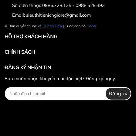
Số điện thoại:
0986.728.135 - 0988.529.393
Email:
sieuthitienichgiare@gmail.com
© Bản quyền thuộc về
Quang Tiến
| Cung cấp bởi
Sapo
HỖ TRỢ KHÁCH HÀNG
CHÍNH SÁCH
ĐĂNG KÝ NHẬN TIN
Bạn muốn nhận khuyến mãi đặc biệt? Đăng ký ngay.
Đăng ký