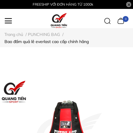
FREESHIP VỚI ĐƠN HÀNG TỪ 1000k
0
Trang chủ
/
PUNCHING BAG
/
Bao đấm quả lê everlast cao cấp chính hãng