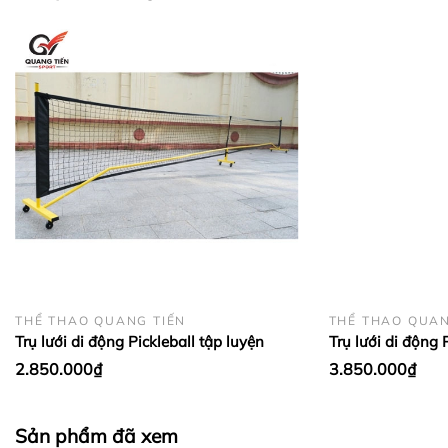
chính từ 11h30-14h ,từ 18h trờ đi và ngày chủ nhật
- Email : sieuthitienichgiare@gmail.com
Khách hàng ở tỉnh xa mua hàng vui lòng cọc trước ít
tiền vận chuyển hoặc chuyển khoản
THỂ THAO QUANG TIẾN
THỂ THAO QUAN
Trụ lưới di động Pickleball tập luyện
Trụ lưới di động 
2.850.000₫
3.850.000₫
Sản phẩm đã xem