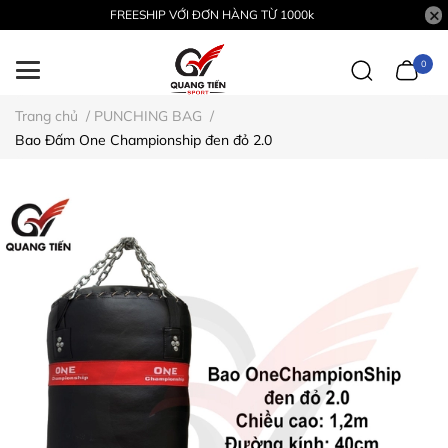
FREESHIP VỚI ĐƠN HÀNG TỪ 1000k
0
Trang chủ
/
PUNCHING BAG
/
Bao Đấm One Championship đen đỏ 2.0