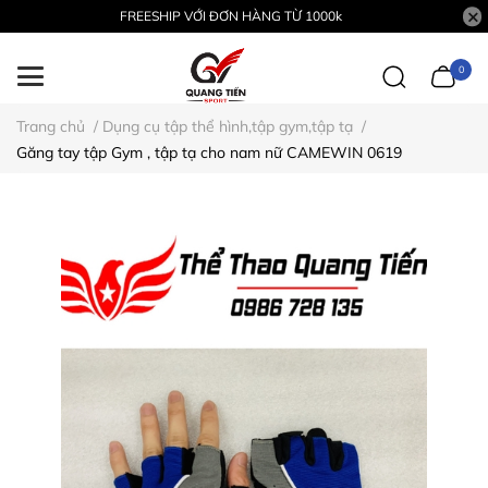
FREESHIP VỚI ĐƠN HÀNG TỪ 1000k
0
Trang chủ
/
Dụng cụ tập thể hình,tập gym,tập tạ
/
Găng tay tập Gym , tập tạ cho nam nữ CAMEWIN 0619