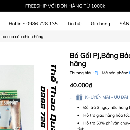
FREESHIP VỚI ĐƠN HÀNG TỪ 1000k
Hotline: 0986.728.135
Tin tức
Giỏ hàng
SẢN
hao cao cấp chính hãng
ự án đã thực hiện
Bó Gối PJ,Băng Bả
hãng
Thương hiệu:
PJ
Mã sản phẩm:
40.000₫
KHUYẾN MÃI - ƯU ĐÃI
Đổi trả 3 ngày nếu hàng 
Hỗ trợ giao hàng hỏa tốc
Hỗ trợ 50% phí vận chuyể
tỉnh