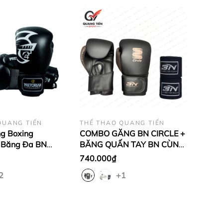
QUANG TIẾN
THỂ THAO QUANG TIẾN
g Boxing
COMBO GĂNG BN CIRCLE +
+ Băng Đa BN
BĂNG QUẤN TAY BN CÙNG
g
MÀU CHÍNH HÃNG
740.000₫
2
+1