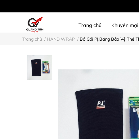
Trang chủ
Khuyến mại
Trang chủ
/
HAND WRAP
/
Bó Gối PJ,Băng Bảo Vệ Thể T
SHINE PROTECTION
D