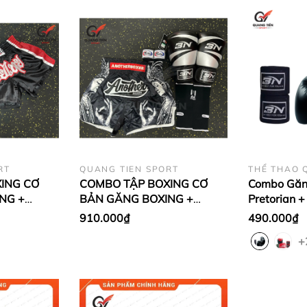
RT
QUANG TIEN SPORT
THỂ THAO 
ING CƠ
COMBO TẬP BOXING CƠ
Combo Găn
NG +
BẢN GĂNG BOXING +
Pretorian 
N MUAY +
BĂNG ĐA + QUẦN MUAY +
Chính Hãn
910.000₫
490.000₫
Ỏ
TẤT BẢO VỆ - ĐEN
+