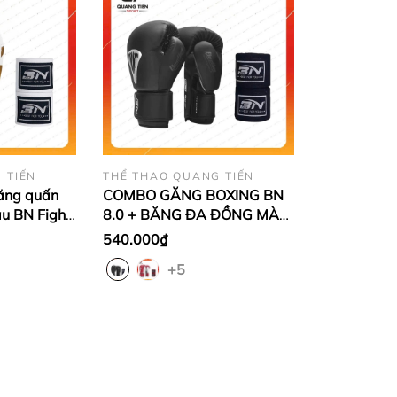
 TIẾN
THỂ THAO QUANG TIẾN
ăng quấn
COMBO GĂNG BOXING BN
u BN Fight
8.0 + BĂNG ĐA ĐỒNG MÀU
size chọn
– TẬP LUYỆN & THI ĐẤU
540.000₫
NGAY
+5