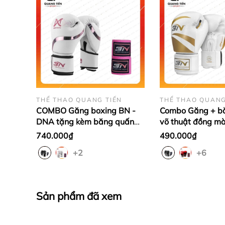
THỂ THAO QUANG TIẾN
THỂ THAO QUANG
COMBO Găng boxing BN -
Combo Găng + b
DNA tặng kèm băng quấn
võ thuật đồng mà
tay BN chính hãng
có nhiều màu và 
740.000₫
490.000₫
lựa
+2
+6
Sản phẩm đã xem