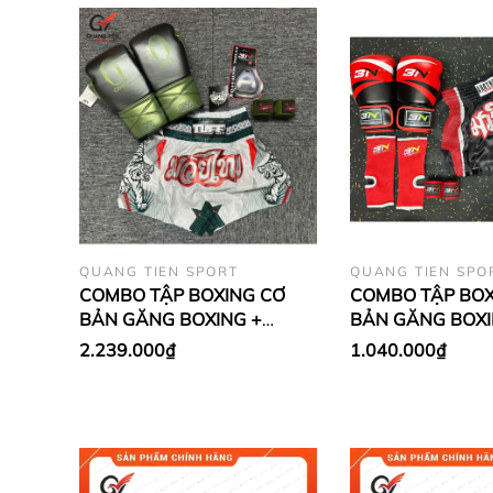
QUANG TIEN SPORT
QUANG TIEN SPO
COMBO TẬP BOXING CƠ
COMBO TẬP BOX
BẢN GĂNG BOXING +
BẢN GĂNG BOXI
BĂNG ĐA + QUẦN MUAY +
BĂNG ĐA + QUẦ
2.239.000₫
1.040.000₫
TẤT BẢO VỆ - Xanh Lá
TẤT BẢO VỆ - Đ