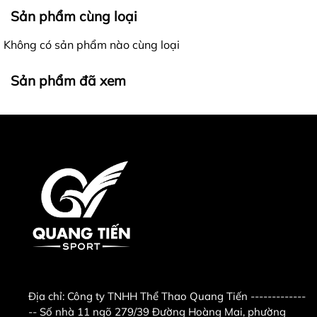
Quang Tiến " . - Điện thoại : 0986.728.135 -
Sản phẩm cùng loại
0988.52.93.93 có zalo (gọi trong giờ hành
chính từ sáng 8h-11h30, chiều từ 14h-16h)
Không có sản phẩm nào cùng loại
0989.869.855 có zalo ( gọi ngoài giờ hành
chính từ 11h30-14h ,từ 18h trờ đi và ngày chủ
Sản phẩm đã xem
nhật - Email : sieuthitienichgiare@gmail.com
Khách hàng ở tỉnh xa mua hàng vui lòng cọc
trước ít tiền vận chuyển hoặc chuyển khoản
Địa chỉ:
Công ty TNHH Thể Thao Quang Tiến -------------
-- Số nhà 11 ngõ 279/39 Đường Hoàng Mai, phường