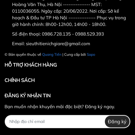
Hoàng Văn Thụ, Hà Nội --------------- MST:
0110036055. Ngày cấp: 20/06/2022. Nơi cấp: Sở kế
hoạch & Đầu tư TP Hà Nội --------------- Phục vụ trong
giờ hành chính: 8h00-12h00, 14h00 - 18h00.
Số điện thoại:
0986.728.135 - 0988.529.393
Email:
sieuthitienichgiare@gmail.com
© Bản quyền thuộc về
Quang Tiến
| Cung cấp bởi
Sapo
HỖ TRỢ KHÁCH HÀNG
CHÍNH SÁCH
ĐĂNG KÝ NHẬN TIN
Bạn muốn nhận khuyến mãi đặc biệt? Đăng ký ngay.
Đăng ký