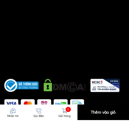
0
Thêm vào giỏ
Nhắn tin
Gọi điện
Giỏ hàng