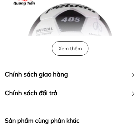
Xem thêm
Chính sách giao hàng
Chính sách đổi trả
️️ CẤU TẠO CHI TIẾT
Sản phẩm cùng phân khúc
Da được làm từ chất liệu da cao cấp có độ bền cao,
độ mềm và độ đàn hồi tốt.