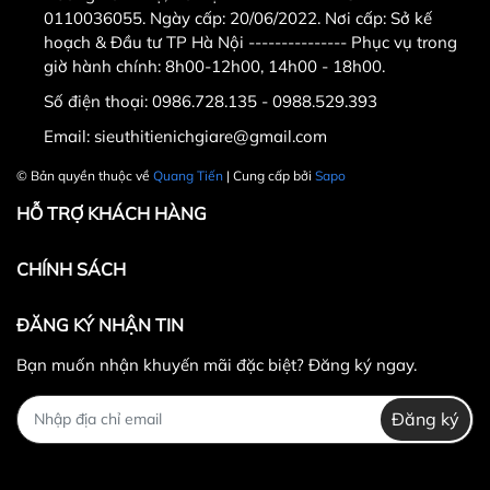
0110036055. Ngày cấp: 20/06/2022. Nơi cấp: Sở kế
ĐỊa chỉ mua hàng uy tín , chất lượng tại Hà Nội .
hoạch & Đầu tư TP Hà Nội --------------- Phục vụ trong
Công ty TNHH Thể Thao Quang Tiến . Địa chỉ : số
giờ hành chính: 8h00-12h00, 14h00 - 18h00.
11 ngõ 279 ngách 279/39 đường Hoàng Mai,quận
Hoàng Mai,Hà Nội ( nếu có wifi , 3g tìm trên google
Số điện thoại:
0986.728.135 - 0988.529.393
map " Công ty TNHH thể thao Quang Tiến " . - Điện
Email:
sieuthitienichgiare@gmail.com
thoại : 0986.728.135 - 0988.52.93.93 có zalo (gọi
© Bản quyền thuộc về
Quang Tiến
| Cung cấp bởi
Sapo
trong giờ hành chính từ sáng 8h-11h30, chiều từ
14h-16h) 0989.869.855 có zalo ( gọi ngoài giờ hành
HỖ TRỢ KHÁCH HÀNG
chính từ 11h30-14h ,từ 18h trờ đi và ngày chủ nhật
- Email : sieuthitienichgiare@gmail.com
CHÍNH SÁCH
ĐĂNG KÝ NHẬN TIN
Bạn muốn nhận khuyến mãi đặc biệt? Đăng ký ngay.
Đăng ký