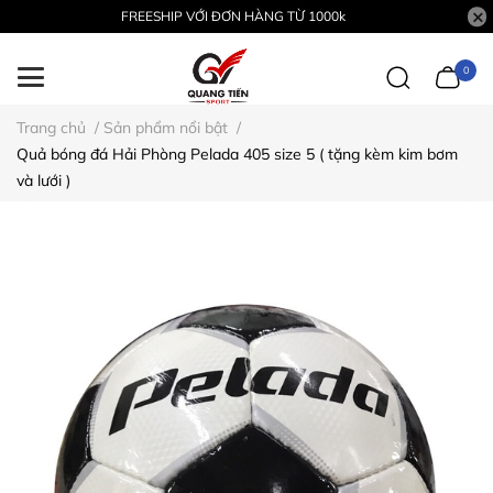
FREESHIP VỚI ĐƠN HÀNG TỪ 1000k
0
Trang chủ
/
Sản phẩm nổi bật
/
Quả bóng đá Hải Phòng Pelada 405 size 5 ( tặng kèm kim bơm
và lưới )