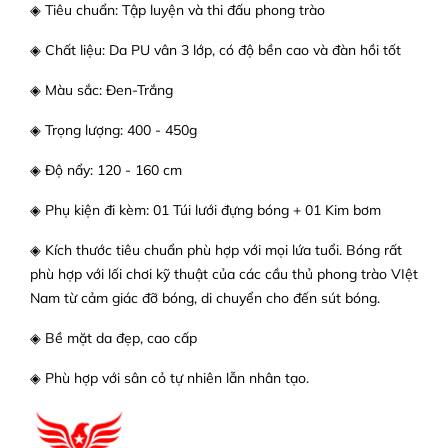
◈ Tiêu chuẩn: Tập luyện và thi đấu phong trào
◈ Chất liệu: Da PU vân 3 lớp, có độ bền cao và đàn hồi tốt
◈ Màu sắc: Đen-Trắng
◈ Trọng lượng: 400 - 450g
◈ Độ nẩy: 120 - 160 cm
◈ Phụ kiện đi kèm: 01 Túi lưới đựng bóng + 01 Kim bơm
◈ Kích thước tiêu chuẩn phù hợp với mọi lứa tuổi. Bóng rất
phù hợp với lối chơi kỹ thuật của các cầu thủ phong trào VIệt
Nam từ cảm giác đỡ bóng, di chuyển cho đến sút bóng.
◈ Bề mặt da đẹp, cao cấp
◈ Phù hợp với sân cỏ tự nhiên lẫn nhân tạo.