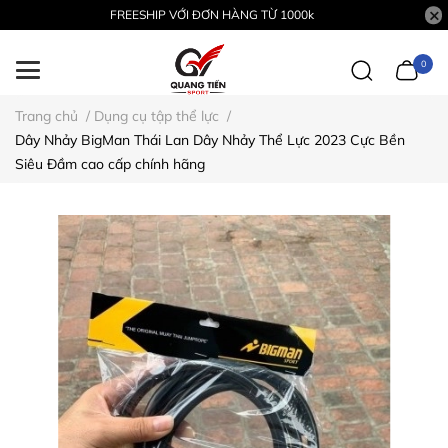
FREESHIP VỚI ĐƠN HÀNG TỪ 1000k
0
Trang chủ
/
Dụng cụ tập thể lực
/
Dây Nhảy BigMan Thái Lan Dây Nhảy Thể Lực 2023 Cực Bền
Siêu Đầm cao cấp chính hãng