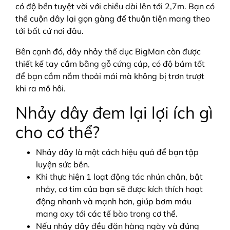
có độ bền tuyệt vời với chiều dài lên tới 2,7m. Bạn có
thể cuộn dây lại gọn gàng để thuận tiện mang theo
tới bất cứ nơi đâu.
Bên cạnh đó, dây nhảy thể dục BigMan còn được
thiết kế tay cầm bằng gỗ cứng cáp, có độ bám tốt
để bạn cầm nắm thoải mái mà không bị trơn trượt
khi ra mồ hôi.
Nhảy dây đem lại lợi ích gì
cho cơ thể?
Nhảy dây là một cách hiệu quả để bạn tập
luyện sức bền.
Khi thực hiện 1 loạt động tác nhún chân, bật
nhảy, cơ tim của bạn sẽ được kích thích hoạt
động nhanh và mạnh hơn, giúp bơm máu
mang oxy tới các tế bào trong cơ thể.
Nếu nhảy dây đều đặn hàng ngày và đúng