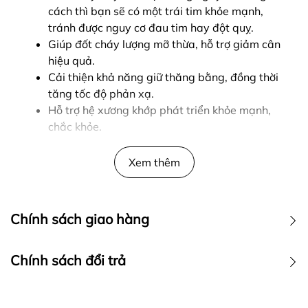
cách thì bạn sẽ có một trái tim khỏe mạnh,
tránh được nguy cơ đau tim hay đột quỵ.
Giúp đốt cháy lượng mỡ thừa, hỗ trợ giảm cân
hiệu quả.
Cải thiện khả năng giữ thăng bằng, đồng thời
tăng tốc độ phản xạ.
Hỗ trợ hệ xương khớp phát triển khỏe mạnh,
chắc khỏe.
Với những ưu điểm :
Xem thêm
Thương hiệu nổi tiếng BigMan cực kỳ được ưa
chuộng tại Thái Lan.
Chính sách giao hàng
Dây nhảy Thái Lan có phần Tay cầm được làm
tỉ mỉ, dây có độ xoay cực tốt tránh tình trang
xoắn dây gây ra việc nhẩy bị vấp.
Chính sách đổi trả
Phần dây làm từ nhựa cao cấp cho độ bền cực
cao, cho cảm giác tốt khi nhảy khác xa với
phần như làm từ PU rẻ tiền.