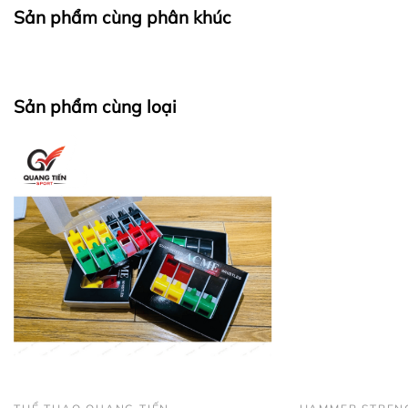
Phần khóa được làm cực kỳ chắc chắn, ốc và
Sản phẩm cùng phân khúc
dây bám siêu bền không dễ bung như 1 số sản
phẩm trên thị trường.
Sản phẩm cùng loại
Công ty TNHH Thể Thao Quang
Tiến . Địa chỉ :
số 11 ngõ 279
ngách 279/39 đường Hoàng
Mai,quận Hoàng Mai,Hà Nội ( nếu
có wifi , 3g tìm trên google map "
Công ty TNHH thể thao Quang
Tiến
"
. - Điện thoại :
0986.728.135
- 0988.52.93.93
có zalo (gọi trong
giờ hành chính từ sáng 8h-11h30,