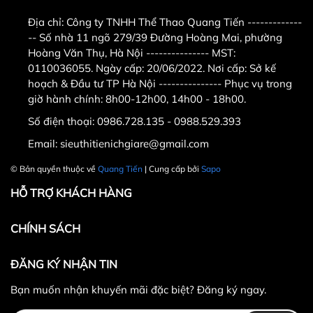
Địa chỉ:
Công ty TNHH Thể Thao Quang Tiến -------------
-- Số nhà 11 ngõ 279/39 Đường Hoàng Mai, phường
Hoàng Văn Thụ, Hà Nội --------------- MST:
0110036055. Ngày cấp: 20/06/2022. Nơi cấp: Sở kế
hoạch & Đầu tư TP Hà Nội --------------- Phục vụ trong
giờ hành chính: 8h00-12h00, 14h00 - 18h00.
Số điện thoại:
0986.728.135 - 0988.529.393
Email:
sieuthitienichgiare@gmail.com
© Bản quyền thuộc về
Quang Tiến
| Cung cấp bởi
Sapo
HỖ TRỢ KHÁCH HÀNG
CHÍNH SÁCH
ĐĂNG KÝ NHẬN TIN
Bạn muốn nhận khuyến mãi đặc biệt? Đăng ký ngay.