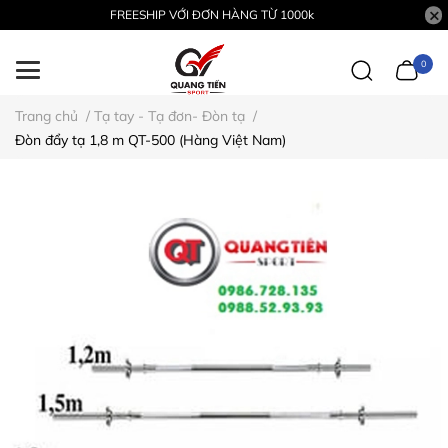
FREESHIP VỚI ĐƠN HÀNG TỪ 1000k
0
Trang chủ
/
Tạ tay - Tạ đơn- Đòn tạ
/
Đòn đẩy tạ 1,8 m QT-500 (Hàng Việt Nam)