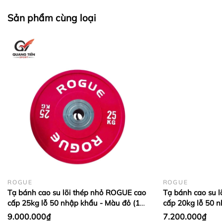
Sản phẩm cùng loại
ROGUE
ROGUE
Tạ bánh cao su lõi thép nhỏ ROGUE cao
Tạ bánh cao su 
cấp 25kg lỗ 50 nhập khẩu - Màu đỏ (1
cấp 20kg lỗ 50 
cặp)
Dương (1 cặp)
9.000.000₫
7.200.000₫