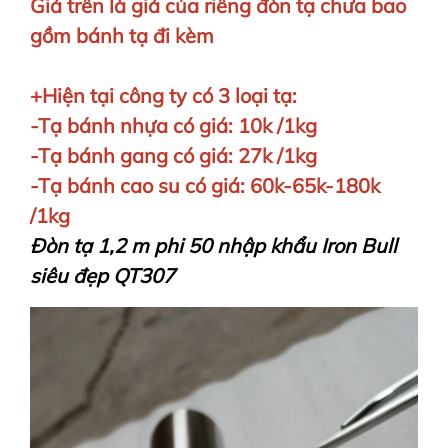
Giá trên là giá của riêng đòn tạ chưa bao
gồm bánh tạ đi kèm
+Hiện tại công ty có 3 loại tạ:
-Tạ bánh nhựa có giá: 10k /1kg
-Tạ bánh gang có giá: 27k /1kg
-Tạ bánh cao su có giá: 60k-65k-180k
/1kg
Đòn tạ 1,2 m phi 50 nhập khẩu Iron Bull
siêu đẹp QT307