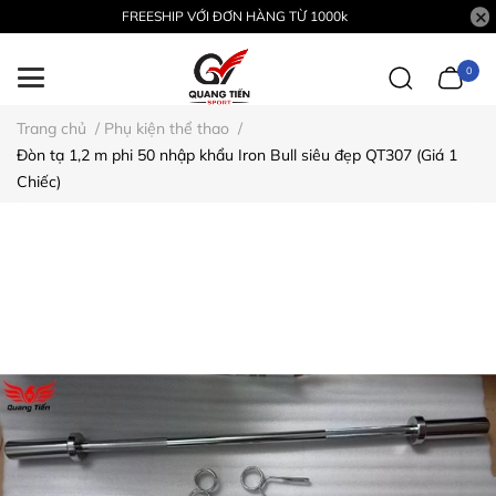
FREESHIP VỚI ĐƠN HÀNG TỪ 1000k
0
Trang chủ
/
Phụ kiện thể thao
/
Đòn tạ 1,2 m phi 50 nhập khẩu Iron Bull siêu đẹp QT307 (Giá 1
Chiếc)