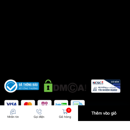
0
Thêm vào giỏ
Nhắn tin
Gọi điện
Giỏ hàng