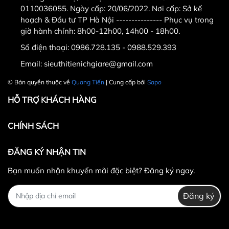
0110036055. Ngày cấp: 20/06/2022. Nơi cấp: Sở kế
hoạch & Đầu tư TP Hà Nội --------------- Phục vụ trong
giờ hành chính: 8h00-12h00, 14h00 - 18h00.
Số điện thoại:
0986.728.135 - 0988.529.393
Email:
sieuthitienichgiare@gmail.com
© Bản quyền thuộc về
Quang Tiến
| Cung cấp bởi
Sapo
HỖ TRỢ KHÁCH HÀNG
CHÍNH SÁCH
ĐĂNG KÝ NHẬN TIN
Bạn muốn nhận khuyến mãi đặc biệt? Đăng ký ngay.
Đăng ký