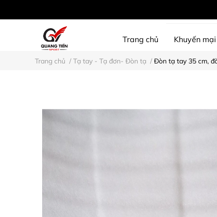
Trang chủ
Khuyến mại
Trang chủ
/
Tạ tay - Tạ đơn- Đòn tạ
/
Đòn tạ tay 35 cm, đ
SHINE PROTECTION
D