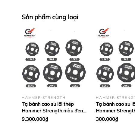
Sản phẩm cùng loại
HAMMER STRENGTH
HAMMER STRENG
Tạ bánh cao su lõi thép
Tạ bánh cao su lõ
Hammer Strength màu đen
Hammer Strengt
cao cấp lỗ 50 nhập khẩu (giá
cao cấp lỗ 50 nh
9.300.000₫
300.000₫
theo set 2.5 - 25kg)
1 cặp)