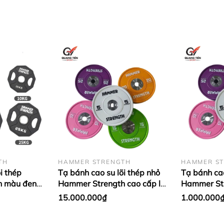
TH
HAMMER STRENGTH
HAMMER S
i thép
Tạ bánh cao su lõi thép nhỏ
Tạ bánh cao
h màu đen
Hammer Strength cao cấp lỗ
Hammer Str
ập khẩu (giá
50 nhập khẩu (Set 5 - 25kg)
50 nhập khẩ
15.000.000₫
1.000.000