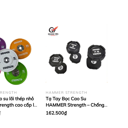
TRENGTH
HAMMER STRENGTH
 su lõi thép nhỏ
Tạ Tay Bọc Cao Su
ength cao cấp lỗ
HAMMER Strength – Chống
u (giá 1 cặp)
Rơi Vỡ, Tay Cầm Inox Chống
₫
162.500₫
Trượt (giá 1 quả)