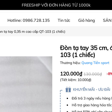
FREESHIP VỚI ĐƠN HÀNG TỪ 1000k
Hotline: 0986.728.135
Tin tức
Giỏ hàng
SẢN
òn tạ tay 0,35 m cao cấp QT-103 (1 chiếc)
ự án đã thực hiện
Đòn tạ tay 35 cm, 
103 (1 chiếc)
Thương hiệu:
Quang Tiến sport
120.000₫
130.000₫
-8
(Tiết kiệm:
10.000₫
)
KHUYẾN MÃI - ƯU ĐÃI
Đổi trả 3 ngày nếu hàng 
Hỗ trợ giao hàng hỏa tốc
Hỗ trợ 50% phí vận chuyể