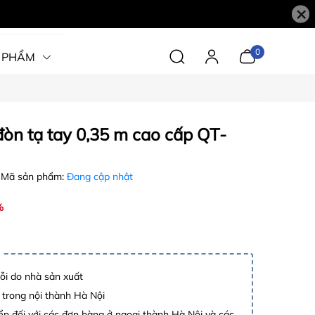
×
0
 PHẨM
đòn tạ tay 0,35 m cao cấp QT-
Mã sản phẩm:
Đang cập nhật
%
lỗi do nhà sản xuất
 trong nội thành Hà Nội
n đối với các đơn hàng ở ngoại thành Hà Nội và các