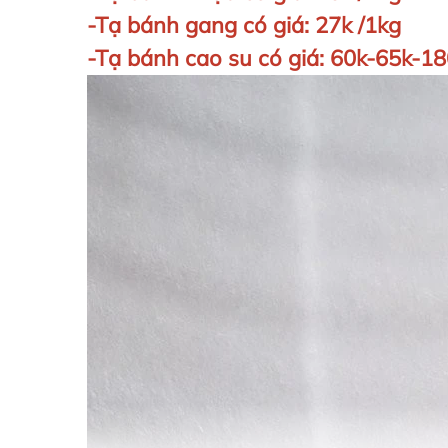
-Tạ bánh gang có giá: 27k /1kg
-Tạ bánh cao su có giá: 60k-65k-18