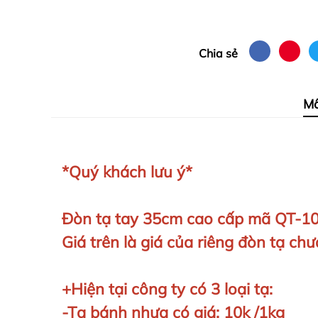
Chia sẻ
Mô
*Quý khách lưu ý*
Đòn tạ tay 35cm cao cấp mã QT-103
Giá trên là giá của riêng đòn tạ c
+Hiện tại công ty có 3 loại tạ:
-Tạ bánh nhựa có giá: 10k /1kg