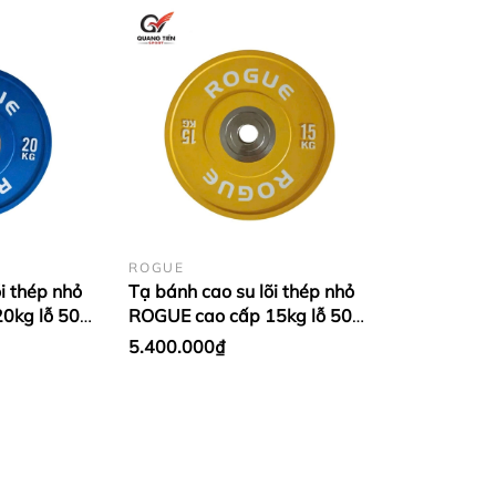
ay đổi số lượng
tạ
tập.
ROGUE
i thép nhỏ
Tạ bánh cao su lõi thép nhỏ
0kg lỗ 50
ROGUE cao cấp 15kg lỗ 50
đòn tạ
0,35m,
đòn tạ
tay, đon
ta
tay,đòn tạ tập tay inox đặc .
 Xanh
nhập khẩu - Màu Vàng (1
5.400.000₫
cặp)