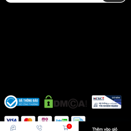
hành chính từ 11h30-14h ,từ 18h trờ đi và
ngày chủ nhật - Email :
sieuthitienichgiare@gmail.com
Khách hàng ở tỉnh xa mua hàng vui lòng cọc
trước ít tiền vận chuyển hoặc chuyển khoản
0
Thêm vào giỏ