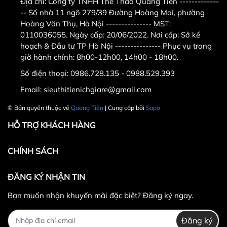
BGV16
Địa chỉ:
Công ty TNHH Thể Thao Quang Tiến -------------
-- Số nhà 11 ngõ 279/39 Đường Hoàng Mai, phường
Hoàng Văn Thụ, Hà Nội --------------- MST:
0110036055. Ngày cấp: 20/06/2022. Nơi cấp: Sở kế
5.Địa chỉ mua găng Fairtex cao cấp
hoạch & Đầu tư TP Hà Nội --------------- Phục vụ trong
giờ hành chính: 8h00-12h00, 14h00 - 18h00.
chính hãng tại Hà Nội
Số điện thoại:
0986.728.135 - 0988.529.393
Công ty TNHH Thể Thao Quang Tiến . Địa chỉ
Email:
sieuthitienichgiare@gmail.com
:
số 11 ngõ 279 ngách 279/39 đường Hoàng
© Bản quyền thuộc về
Quang Tiến
| Cung cấp bởi
Sapo
Mai,quận Hoàng Mai,Hà Nội ( nếu có wifi , 3g
HỖ TRỢ KHÁCH HÀNG
tìm trên google map " Công ty TNHH thể thao
CHÍNH SÁCH
Quang Tiến "
. - Điện thoại :
0986.728.135 -
ĐĂNG KÝ NHẬN TIN
0988.52.93.93
có zalo (gọi trong giờ hành
Bạn muốn nhận khuyến mãi đặc biệt? Đăng ký ngay.
chính từ sáng 8h-11h30, chiều từ 14h-
16h)
0989.869.855
có zalo ( gọi ngoài giờ
Đăng ký