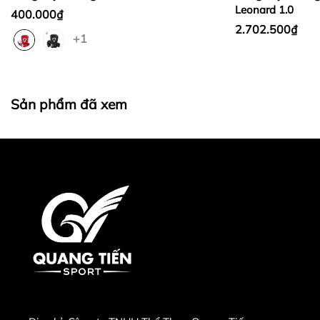
Leonard 1.0
400.000₫
2.702.500₫
+1
Sản phẩm đã xem
4.Cách chọn size
Gă
ng Boxing Fairtex