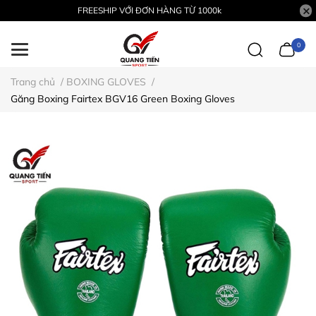
FREESHIP VỚI ĐƠN HÀNG TỪ 1000k
0
Trang chủ
/
BOXING GLOVES
/
Găng Boxing Fairtex BGV16 Green Boxing Gloves