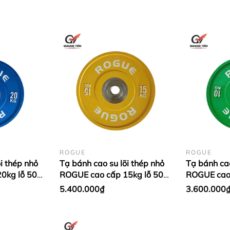
ROGUE
ROGUE
i thép nhỏ
Tạ bánh cao su lõi thép nhỏ
Tạ bánh cao
on
0kg lỗ 50
ROGUE cao cấp 15kg lỗ 50
ROGUE cao 
 Xanh
nhập khẩu - Màu Vàng (1
nhập khẩu 
5.400.000₫
3.600.000
llection Boxing Gloves được sản xuất tại Thái Lan tạ
cặp)
cặp)
p với độ bền cực cao. Họa tiết “cỏ” mang tới sự khác
cùng khả năng bảo vệ chắc chắn, Găng Boxing Twins ma