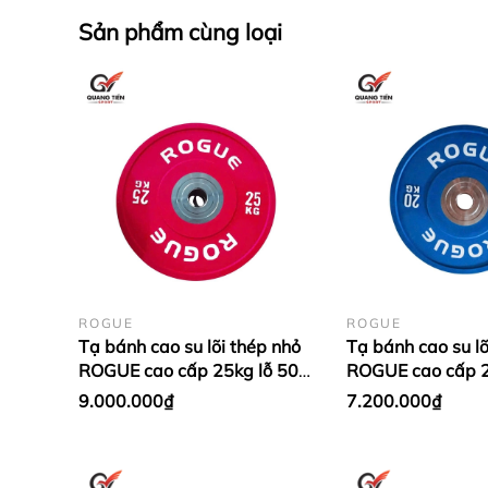
Sản phẩm cùng loại
ROGUE
ROGUE
Tạ bánh cao su lõi thép nhỏ
Tạ bánh cao su lõ
Găng tay Twins FBGVL3-54 Grass Collecti
ROGUE cao cấp 25kg lỗ 50
ROGUE cao cấp 2
nhập khẩu - Màu đỏ (1 cặp)
nhập khẩu - Màu
9.000.000₫
7.200.000₫
Găng Boxing Twins FBGVL3-54 Grass Co
Dương (1 cặp)
Da găng được làm từ 100% da bò cao cấ
Với sự thoải mái và tuổi thọ lâu dài 