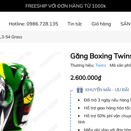
FREESHIP VỚI ĐƠN HÀNG TỪ 1000k
Hotline: 0986.728.135
Tin tức
Giỏ hàng
SẢN
L3-54 Grass
ự án đã thực hiện
Găng Boxing Twin
Thương hiệu:
Twins
Mã sản ph
2.600.000₫
KHUYẾN MÃI - ƯU ĐÃI
Đổi trả 3 ngày nếu hàng 
Hỗ trợ giao hàng hỏa tốc
Hỗ trợ 50% phí vận chuyể
tỉnh
Miễn phí ship với đơn hàng