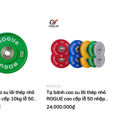
ROGUE
 su lõi thép nhỏ
Tạ bánh cao su lõi thép nhỏ
cấp 10kg lỗ 50
ROGUE cao cấp lỗ 50 nhập
- màu Xanh Lá (1
khẩu (set 5-25kg) (1 đôi
₫
24.000.000₫
i công ty Twins Speacial.
bánh)
 biệt
ng lại sự an toàn cho bạn khi tập luyện