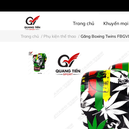
Trang chủ
Khuyến mại
Trang chủ
/
Phụ kiện thể thao
/
Găng Boxing Twins FBGV
SHINE PROTECTION
D