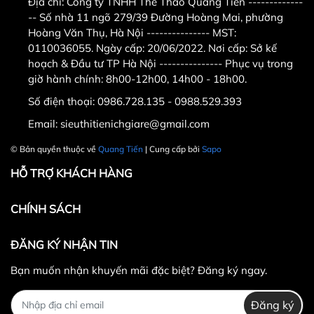
Địa chỉ:
Công ty TNHH Thể Thao Quang Tiến -------------
vận chuyển hoặc chuyển
-- Số nhà 11 ngõ 279/39 Đường Hoàng Mai, phường
khoản
Hoàng Văn Thụ, Hà Nội --------------- MST:
0110036055. Ngày cấp: 20/06/2022. Nơi cấp: Sở kế
hoạch & Đầu tư TP Hà Nội --------------- Phục vụ trong
giờ hành chính: 8h00-12h00, 14h00 - 18h00.
Số điện thoại:
0986.728.135 - 0988.529.393
Email:
sieuthitienichgiare@gmail.com
© Bản quyền thuộc về
Quang Tiến
| Cung cấp bởi
Sapo
HỖ TRỢ KHÁCH HÀNG
CHÍNH SÁCH
ĐĂNG KÝ NHẬN TIN
Bạn muốn nhận khuyến mãi đặc biệt? Đăng ký ngay.
Đăng ký