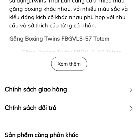
sử dụng.Twins Thái Lan cung cấp nhiều mẫu
găng boxing khác nhau, với nhiều màu sắc và
kiểu dáng kích cỡ khác nhau phù hợp với nhu
cầu và sở thích của từng cá nhân.
Găng Boxing Twins FBGVL3-57 Totem
Găng Boxing Twins FBGVL3-57 Totem
được sản xuất tại Thái Lan tại công ty
Xem thêm
Twins Speacial. Da găng được làm từ
100% da bò cao cấp với độ bền cực cao.
Họa tiết Totem màu sắc độc đáo mang
Chính sách giao hàng
tới sự khác biệt
Với sự thoải mái và tuổi thọ lâu dài cùng
Chính sách đổi trả
khả năng bảo vệ chắc chắn mang lại sự
an toàn cho bạn khi tập luyện hay thi
đấu Boxing, Muay Thai, Kickboxing,…
Sản phẩm cùng phân khúc
Kích thước: 10oz, 12oz, 14oz.