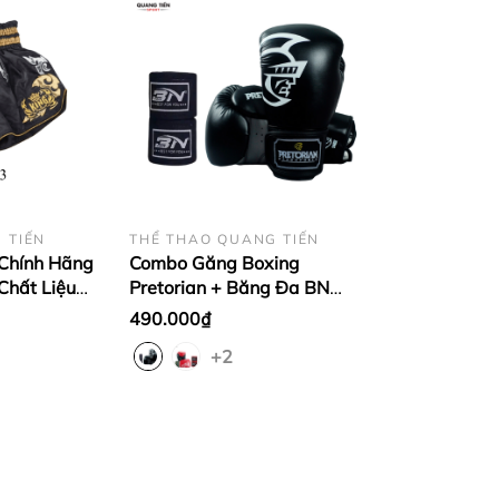
 TIẾN
THỂ THAO QUANG TIẾN
Chính Hãng
Combo Găng Boxing
Chất Liệu
Pretorian + Băng Đa BN
TKB đen cổ
Chính Hãng
490.000₫
+2