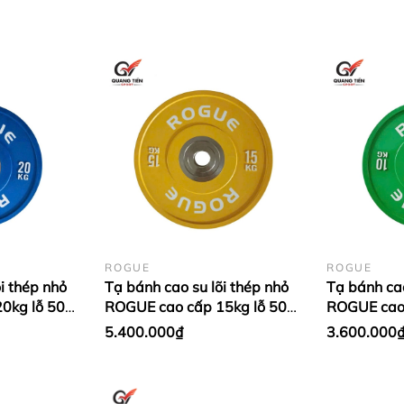
ROGUE
ROGUE
i thép nhỏ
Tạ bánh cao su lõi thép nhỏ
Tạ bánh cao
0kg lỗ 50
ROGUE cao cấp 15kg lỗ 50
ROGUE cao 
 Xanh
nhập khẩu - Màu Vàng (1
nhập khẩu 
5.400.000₫
3.600.000
cặp)
cặp)