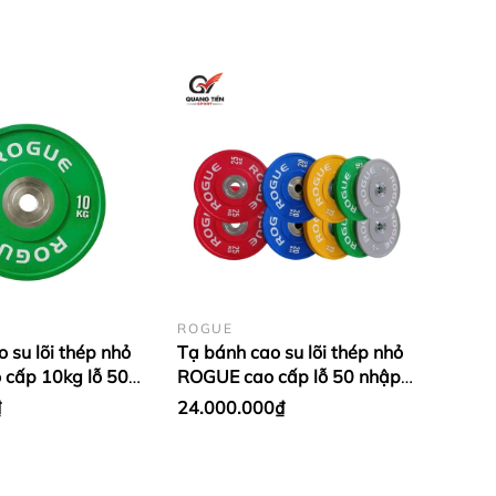
ROGUE
 su lõi thép nhỏ
Tạ bánh cao su lõi thép nhỏ
cấp 10kg lỗ 50
ROGUE cao cấp lỗ 50 nhập
- màu Xanh Lá (1
khẩu (set 5-25kg) (1 đôi
₫
24.000.000₫
bánh)