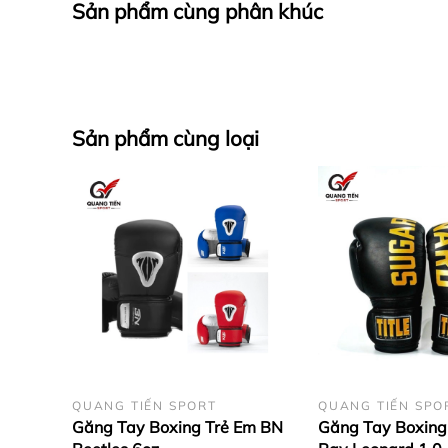
Sản phẩm cùng phân khúc
- Độ cong vừa vặn không lo trấn thương k
- Tăng độ an toàn khi sử dụng, bảo vệ tốt
Thương hiệu BN đã kết hợp với thương hi
- Các logo và chi tiết đều được làm nổi t
Sản phẩm cùng loại
- Sản phẩm gồm 5 màu chính
+ Màu đen
+ Màu trắng
+ Màu đỏ
+ Màu xanh
+ Màu kem
3.Hình ảnh và phân loại các màu 
QUANG TIẾN SPORT
QUANG TIẾN SPO
Găng Tay Boxing Trẻ Em BN
Găng Tay Boxing 