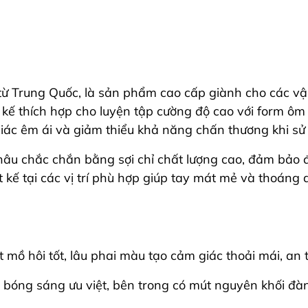
ừ Trung Quốc, là sản phẩm cao cấp giành cho các vận
kế thích hợp cho luyện tập cường độ cao với form ôm t
iác êm ái và giảm thiểu khả năng chấn thương khi sử
âu chắc chắn bằng sợi chỉ chất lượng cao, đảm bảo đ
t kế tại các vị trí phù hợp giúp tay mát mẻ và thoáng
ồ hôi tốt, lâu phai màu tạo cảm giác thoải mái, an 
bóng sáng ưu việt, bên trong có mút nguyên khối đàn