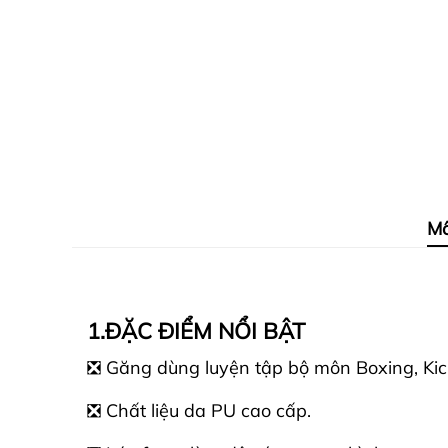
Mô
1.ĐẶC ĐIỂM NỔI BẬT
❎ Găng dùng luyện tập bộ môn Boxing, Kic
❎ Chất liệu da PU cao cấp.