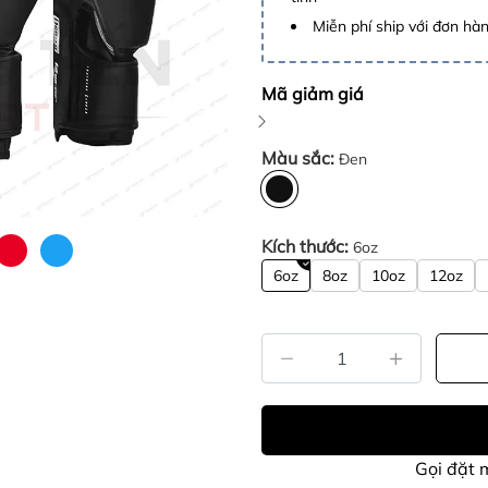
Miễn phí ship với đơn hàng
Mã giảm giá
Màu sắc:
Đen
Kích thước:
6oz
6oz
8oz
10oz
12oz
Gọi đặt