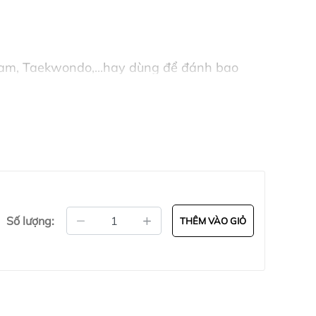
nam, Taekwondo,...hay dùng để đánh bao
Số lượng:
THÊM VÀO GIỎ
ng