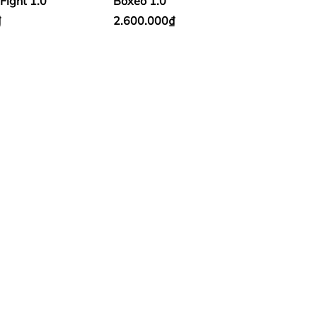
 Fight 1.0
Boxeo 1.0
₫
2.600.000₫
ận Hoàng Mai,Hà Nội ( nếu có wifi , 3g
52.93.93
có zalo (gọi trong giờ hành chính
14h ,từ 18h trờ đi và ngày chủ nhật - Email