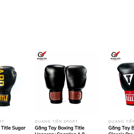
hi đấm
 nắm đấm và ngón cái
ệu BEETLES để tạo ra sản phẩm găng tay này
ăng độ thẩm mỹ của sản phẩm
của sản phẩm
RT
QUANG TIẾN SPORT
QUANG TIẾ
Title Sugar
Găng Tay Boxing Title
Găng Tay B