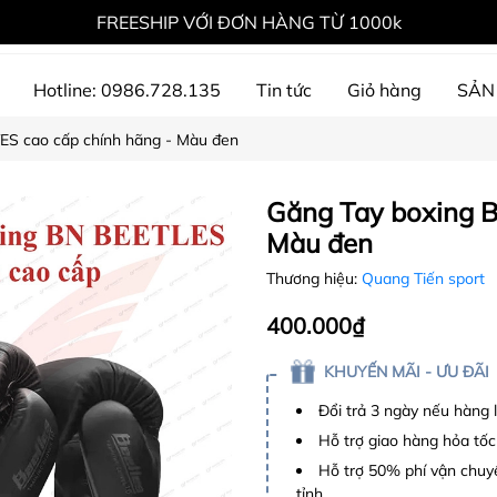
FREESHIP VỚI ĐƠN HÀNG TỪ 1000k
Hotline: 0986.728.135
Tin tức
Giỏ hàng
SẢN
ES cao cấp chính hãng - Màu đen
ự án đã thực hiện
Găng Tay boxing B
Màu đen
Thương hiệu:
Quang Tiến sport
400.000₫
KHUYẾN MÃI - ƯU ĐÃI
Đổi trả 3 ngày nếu hàng 
Hỗ trợ giao hàng hỏa tốc
Hỗ trợ 50% phí vận chuyể
tỉnh