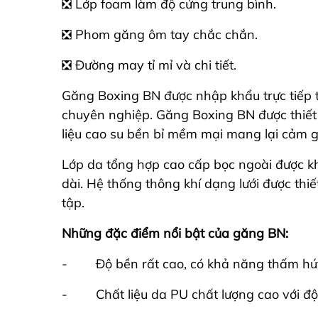
❎ Lớp foam làm độ cứng trung bình.
❎ Phom găng ôm tay chắc chắn.
❎ Đường may tỉ mỉ và chi tiết.
Găng Boxing BN được nhập khẩu trực tiếp t
chuyên nghiệp. Găng Boxing BN được thiết 
liệu cao su bền bỉ mềm mại mang lại cảm g
Lớp da tổng hợp cao cấp bọc ngoài được kh
dài. Hệ thống thông khí dạng lưới được thiế
tập.
Những đặc điểm nổi bật của găng BN:
- Độ bền rất cao, có khả năng thấm hút m
- Chất liệu da PU chất lượng cao với độ 