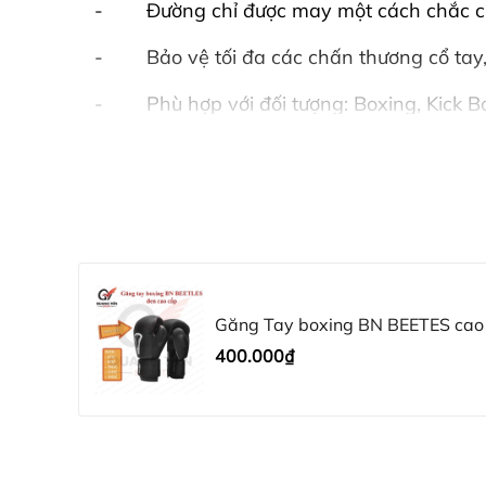
- Đường chỉ được may một cách chắc ch
- Bảo vệ tối đa các chấn thương cổ tay, k
- Phù hợp với đối tượng: Boxing, Kick B
cát, thể dục thể thao.
2.Thông tin chi tiết sản phẩm
Găng được thiết kế và có cấu tạo đặc biệt
- Lòng bàn tay được thiết kế dày dặn mang
- Được hãng thiết kế thêm thanh PVC ở lò
Găng Tay boxing BN BEETES cao 
Cấu tạo của găng gồm 2 thành phần chín
400.000₫
- Bên ngoài cùng là lớp da PU cao cấp có đ
- Lớp mút được làm bằng Polyuretan mang 
- Kích thước lớp mút được làm siêu dày 1
- Thiết kế bo tròn