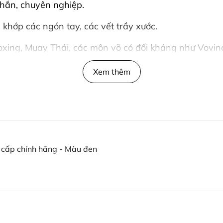
ắn, chuyên nghiệp.
hớp các ngón tay, các vết trầy xước.
oxing, Muay Thái, các môn võ có đối kháng như Vovi
Xem thêm
 lại cảm giác êm ái
ng bàn tay tăng độ nắm và cầm
cấp chính hãng - Màu đen
h
ạn hồi tốt và dễ vệ sinh khi sử dụng
lại cảm giác êm ái và bảo vệ tốt nắm đấm khi sử dụ
2*11*1cm