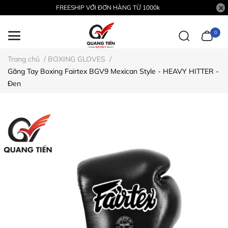
FREESHIP VỚI ĐƠN HÀNG TỪ 1000k
0
Trang chủ
/
BOXING GLOVES
/
Găng Tay Boxing Fairtex BGV9 Mexican Style - HEAVY HITTER -
Đen