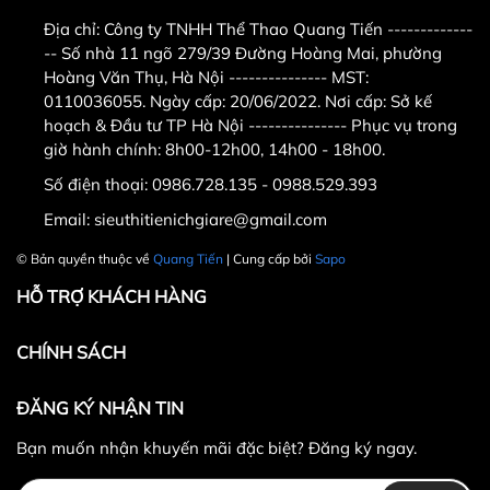
m
Địa chỉ:
Công ty TNHH Thể Thao Quang Tiến -------------
Khách hàng ở tỉnh xa mua
-- Số nhà 11 ngõ 279/39 Đường Hoàng Mai, phường
Hoàng Văn Thụ, Hà Nội --------------- MST:
hàng vui lòng cọc trước ít tiền
0110036055. Ngày cấp: 20/06/2022. Nơi cấp: Sở kế
vận chuyển hoặc chuyển
hoạch & Đầu tư TP Hà Nội --------------- Phục vụ trong
giờ hành chính: 8h00-12h00, 14h00 - 18h00.
khoản
Số điện thoại:
0986.728.135 - 0988.529.393
Email:
sieuthitienichgiare@gmail.com
© Bản quyền thuộc về
Quang Tiến
| Cung cấp bởi
Sapo
HỖ TRỢ KHÁCH HÀNG
CHÍNH SÁCH
ĐĂNG KÝ NHẬN TIN
Bạn muốn nhận khuyến mãi đặc biệt? Đăng ký ngay.