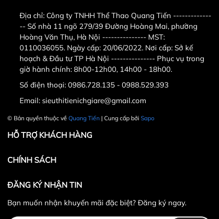
Công ty TNHH Thể Thao Quang Tiến . Địa chỉ :
số
Địa chỉ:
Công ty TNHH Thể Thao Quang Tiến -------------
11 ngõ 279 ngách 279/39 đường Hoàng Mai,quận
-- Số nhà 11 ngõ 279/39 Đường Hoàng Mai, phường
Hoàng Mai,Hà Nội ( nếu có wifi , 3g tìm trên google
Hoàng Văn Thụ, Hà Nội --------------- MST:
map " Công ty TNHH thể thao Quang Tiến "
.
- Điện
0110036055. Ngày cấp: 20/06/2022. Nơi cấp: Sở kế
thoại :
0986.728.135 - 0988.52.93.93
có zalo (gọi
hoạch & Đầu tư TP Hà Nội --------------- Phục vụ trong
trong giờ hành chính từ sáng 8h-11h30, chiều từ
giờ hành chính: 8h00-12h00, 14h00 - 18h00.
14h-16h)
0989.869.855
có zalo ( gọi ngoài giờ hành
Số điện thoại:
0986.728.135 - 0988.529.393
chính từ 11h30-14h ,từ 18h trờ đi và ngày chủ nhật
Email:
sieuthitienichgiare@gmail.com
- Email : sieuthitienichgiare@gmail.com
Khách hàng ở tỉnh xa mua hàng vui lòng cọc trước ít
© Bản quyền thuộc về
Quang Tiến
| Cung cấp bởi
Sapo
tiền vận chuyển hoặc chuyển khoản
HỖ TRỢ KHÁCH HÀNG
CHÍNH SÁCH
ĐĂNG KÝ NHẬN TIN
Bạn muốn nhận khuyến mãi đặc biệt? Đăng ký ngay.