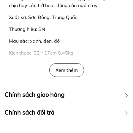
chịu hay cản trở hoạt động của ngón tay.
Xuất xứ: Sơn Đông, Trung Quốc
Thương hiệu: BN
Màu sắc: xanh, đen, đỏ
Kích thước: 32 * 17cm 0.45kg
Được sản xuất từ nhựa cao xu nguyên chất, da tổng
Xem thêm
hợp, thiết kế đặc biệt chắc chắn
Gọn gàng, đàn hồi tốt.
Chính sách giao hàng
Có khóa dây đeo và quấn xung quanh cổ tay.
2. Hình ảnh sản phẩm
Chính sách đổi trả