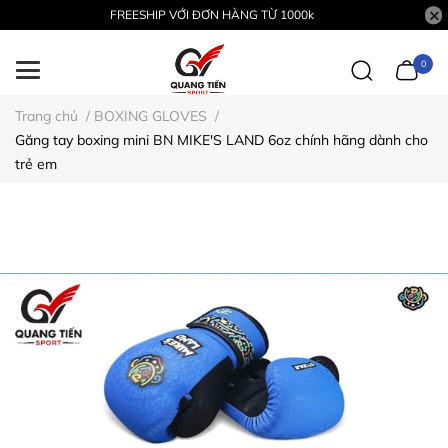
FREESHIP VỚI ĐƠN HÀNG TỪ 1000k
0
Trang chủ
/
BOXING GLOVES
/
Găng tay boxing mini BN MIKE'S LAND 6oz chính hãng dành cho
trẻ em