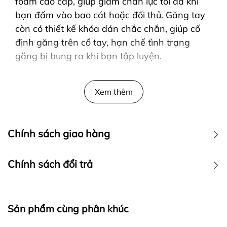
foam cao cấp, giúp giảm chấn lực tối đa khi
bạn đấm vào bao cát hoặc đối thủ. Găng tay
còn có thiết kế khóa dán chắc chắn, giúp cố
định găng trên cổ tay, hạn chế tình trạng
găng bị bung ra khi bạn tập luyện.
Găng tay boxing Twins FBGVL3-61 Candy có
nhiều kích thước khác nhau, phù hợp cho mọi
Xem thêm
đối tượng sử dụng. Găng được thiết kế với màu
sắc bắt mắt, mang đến phong cách thời trang
cho người sử dụng.
Chính sách giao hàng
Chính sách đổi trả
3.Hình ảnh thực tế của sản phẩm
3.Ưu điểm của găng tay boxing Twins
Sản phẩm cùng phân khúc
FBGVL3-61 Candy