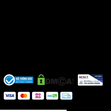
ngày chủ nhật - Email :
sieuthitienichgiare@gmail.co
m
Khách hàng ở tỉnh xa mua
hàng vui lòng cọc trước ít tiền
vận chuyển hoặc chuyển
khoản