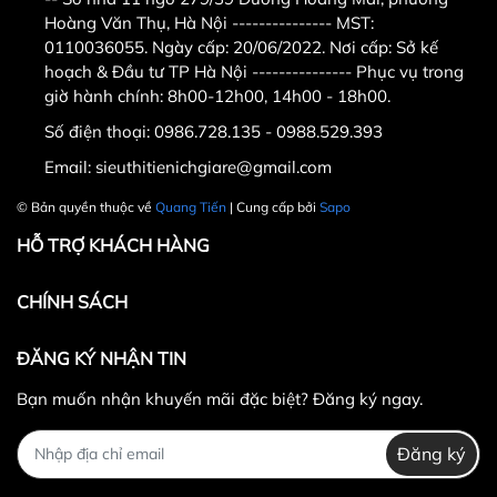
Quang Tiến . Địa chỉ :
số 11
Hoàng Văn Thụ, Hà Nội --------------- MST:
0110036055. Ngày cấp: 20/06/2022. Nơi cấp: Sở kế
ngõ 279 ngách 279/39 đường
hoạch & Đầu tư TP Hà Nội --------------- Phục vụ trong
Hoàng Mai,quận Hoàng
giờ hành chính: 8h00-12h00, 14h00 - 18h00.
Mai,Hà Nội ( nếu có wifi , 3g
Số điện thoại:
0986.728.135 - 0988.529.393
tìm trên google map " Công ty
Email:
sieuthitienichgiare@gmail.com
TNHH thể thao Quang Tiến "
.
© Bản quyền thuộc về
Quang Tiến
| Cung cấp bởi
Sapo
- Điện thoại :
0986.728.135 -
HỖ TRỢ KHÁCH HÀNG
0988.52.93.93
có zalo (gọi
CHÍNH SÁCH
trong giờ hành chính từ sáng
8h-11h30, chiều từ 14h-
ĐĂNG KÝ NHẬN TIN
16h)
0989.869.855
có zalo (
Bạn muốn nhận khuyến mãi đặc biệt? Đăng ký ngay.
gọi ngoài giờ hành chính từ
Đăng ký
11h30-14h ,từ 18h trờ đi và