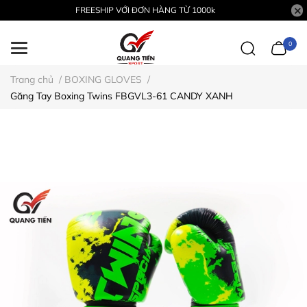
FREESHIP VỚI ĐƠN HÀNG TỪ 1000k
0
Trang chủ
/
BOXING GLOVES
/
Găng Tay Boxing Twins FBGVL3-61 CANDY XANH