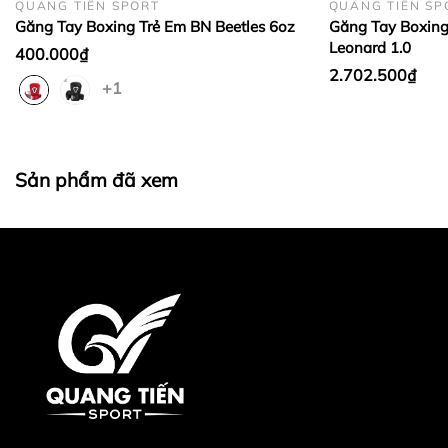
QUANG TIẾN SPORT
QUANG TIẾN SP
Găng Tay Boxing Trẻ Em BN Beetles 6oz
Găng Tay Boxing 
Leonard 1.0
400.000₫
2.702.500₫
+1
3.Ưu điểm của găng boxing Twins
Được làm thủ công từ chất liệu da thật
Sản phẩm đã xem
cao cấp, bền bỉ
Lớp foam có độ đàn hồi tốt giảm thiểu
chấn thương cho tay
Có nhiều mẫu mã khác nhau phù hợp với
từng nhu cầu của người tập
Giá cả hợp lý cạnh tranh so với các
thương hiệu khác
4.Nhược điểm của găng boxing Twins
Có thể hơi nặng đối với người mới tập