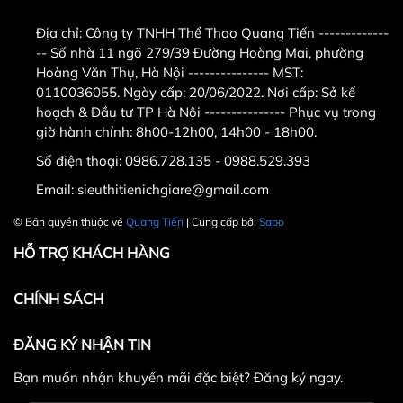
Cần bảo quản cẩn thận để giữ được độ
Địa chỉ:
Công ty TNHH Thể Thao Quang Tiến -------------
bền lâu dài
-- Số nhà 11 ngõ 279/39 Đường Hoàng Mai, phường
Hoàng Văn Thụ, Hà Nội --------------- MST:
5.Cách chọn găng boxing Twins
0110036055. Ngày cấp: 20/06/2022. Nơi cấp: Sở kế
hoạch & Đầu tư TP Hà Nội --------------- Phục vụ trong
Khi chọn găng boxing Twins, bạn cần lưu ý
giờ hành chính: 8h00-12h00, 14h00 - 18h00.
đến các yếu tố sau:
Số điện thoại:
0986.728.135 - 0988.529.393
Trọng lượng của găng: Găng boxing
Email:
sieuthitienichgiare@gmail.com
Twins có nhiều loại khác nhau, phù hợp
© Bản quyền thuộc về
Quang Tiến
| Cung cấp bởi
Sapo
với từng trọng lượng của người tập. Bạn
HỖ TRỢ KHÁCH HÀNG
nên chọn găng có trọng lượng phù hợp
với mình để tránh bị mỏi tay khi tập
CHÍNH SÁCH
luyện.
Kích thước của găng: Găng boxing Twins
ĐĂNG KÝ NHẬN TIN
cũng có nhiều kích thước khác nhau, phù
Bạn muốn nhận khuyến mãi đặc biệt? Đăng ký ngay.
hợp với từng kích thước bàn tay của