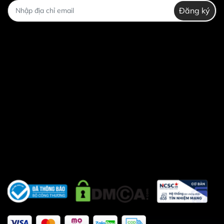
người tập. Bạn nên chọn găng có kích
Đăng ký
thước vừa vặn với bàn tay của mình để
đảm bảo sự thoải mái khi tập luyện.
Loại găng: Găng boxing Twins có nhiều loại
khác nhau, phù hợp với từng nhu cầu của
người tập như Muay Thai, Boxing, Kickoxing…
Bạn nên chọn loại găng phù hợp với nhu cầu
tập luyện của mình.
6.Cách bảo quản găng boxing Twins
Để găng boxing Twins được bền lâu, bạn
cần bảo quản găng đúng cách. Dưới đây
là một số mẹo bảo quản găng boxing
Twins:
Sau khi tập luyện, bạn nên vệ sinh trong
lòng găng bằng khăn khô cho hết mồ hôi.