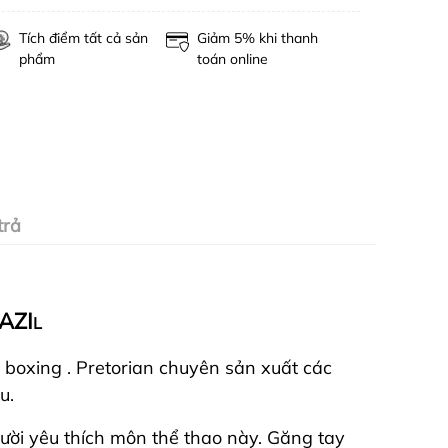
Tích điểm tất cả sản
Giảm 5% khi thanh
phẩm
toán online
trả
AZI
L
n boxing . Pretorian chuyên sản xuất các
u.
ười yêu thích môn thể thao này. Găng tay