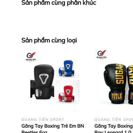
Sản phẩm cùng phân khúc
– Chiều dài: 25 cm
– Chiều rộng cổ tay: 13 cm
– Trọng lượng: 0.5 kg (cặp)
Sản phẩm cùng loại
– Đóng gói: Túi Simili tiện gọn mang th
– Găng tay boxing tập luyện cao cấp b
– Hệ thống thông khi dạng lưới giúp t
– Hình dạng găng thiết kế ôm theo cấu t
– Chất liệu cao su mềm mại, thông khí t
3 Hình ảnh sản phẩm
QUANG TIẾN SPORT
QUANG TIẾN SPO
Găng Tay Boxing Trẻ Em BN
Găng Tay Boxing 
Beetles 6oz
Ray Leonard 1.0