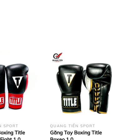
N SPORT
QUANG TIẾN SPORT
oxing Title
Găng Tay Boxing Title
 Fight 1.0
Boxeo 1.0