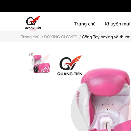
Trang chủ
Khuyến mại
Trang chủ
/
BOXING GLOVES
/
Găng Tay boxing võ thuật
SHINE PROTECTION
D