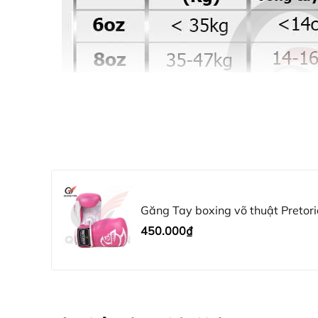
Găng Tay boxing võ thuật Pretor
450.000₫
Chất liệu: Da PU cao cấp
–
– Size: 10 – 12 Oz