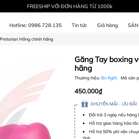
FREESHIP VỚI ĐƠN HÀNG TỪ 1000k
Hotline: 0986.728.135
Tin tức
Giỏ hàng
SẢN
 Pretorian Hồng chính hãng
ự án đã thực hiện
Găng Tay boxing v
hãng
Thương hiệu:
Bn fight
Mã sản 
450.000₫
KHUYẾN MÃI - ƯU ĐÃI
Đổi trả 3 ngày nếu hàng 
Hỗ trợ giao hàng hỏa tốc
Hỗ trợ 50% phí vận chuyể
tỉnh