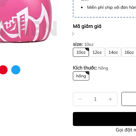
Miễn phí ship với đơn hàng
Mã giảm giá
size:
10oz
10oz
12oz
14oz
16oz
Kích thước:
hồng
hồng
Gọi đặt