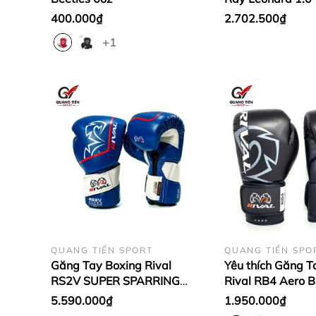
400.000₫
2.702.500₫
Video chi tiết sản phẩm:
+1
QUANG TIẾN SPORT
QUANG TIẾN SPO
Găng Tay Boxing Rival
Yêu thích Găng T
RS2V SUPER SPARRING
Rival RB4 Aero 
GLOVES 2.0
5.590.000₫
1.950.000₫