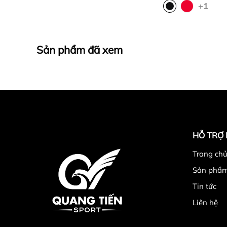
+1
Sản phẩm đã xem
4 .Địa chỉ mua
găng tay boxing Pre
Công ty TNHH Thể Thao Quang Tiến . Địa 
tìm trên google map " Công ty TNHH thể t
HỖ TRỢ
từ sáng 8h-11h30, chiều từ 14h-16h)
0989
Trang chu
Sản phẩ
: sieuthitienichgiare@gmail.com
Tin tức
Khách hàng ở tỉnh xa mua hàng vui lòng c
Liên hệ