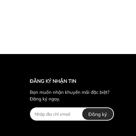
 giá rẻ nhất tại Hà Nội:
ận Hoàng Mai,Hà Nội ( nếu có wifi , 3g
52.93.93
có zalo (gọi trong giờ hành chính
ĐĂNG KÝ NHẬN TIN
14h ,từ 18h trờ đi và ngày chủ nhật - Email
Bạn muốn nhận khuyến mãi đặc biệt?
Đăng ký ngay.
Đăng ký