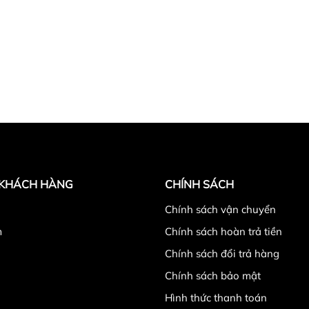
torian Hồng chính hãng
chất lượng, an toàn,
chỉ :
số 11 ngõ 279 ngách 279/39 đường Hoàng Mai,qu
hao Quang Tiến "
. - Điện thoại :
0986.728.135 - 0988.
 KHÁCH HÀNG
CHÍNH SÁCH
.869.855
có zalo ( gọi ngoài giờ hành chính từ 11h30-
̉
Chính sách vận chuyển
m
Chính sách hoàn trả tiền
Chính sách đổi trả hàng
ọc trước ít tiền vận chuyển hoặc chuyển khoản
Chính sách bảo mật
Hình thức thanh toán