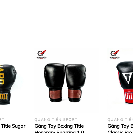
eo người
ằng da tổng hợp bền bỉ
ay mát mẻ và thoáng
rúc giải phẫu của bàn tay đạt chất lượng hàng đầu
ốt phù hợp luyện tập và thi đấu
RT
QUANG TIẾN SPORT
QUANG TIẾ
Title Sugar
Găng Tay Boxing Title
Găng Tay B
Honorary Sparring 1.0
Classic Pro