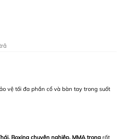
trả
bảo vệ tối đa phần cổ và bàn tay trong suốt
hái, Boxing chuyên nghiệp, MMA trong
rất