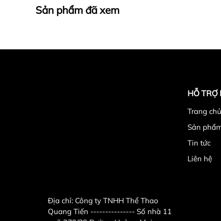
Sản phẩm đã xem
HỖ TRỢ
Trang chu
3.Cách chọn size găng phù hợp
Sản phẩ
Tin tức
Liên hệ
Địa chỉ:
Công ty TNHH Thể Thao
Quang Tiến --------------- Số nhà 11