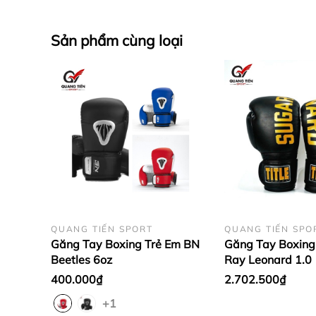
Sản phẩm cùng loại
QUANG TIẾN SPORT
QUANG TIẾN SPO
Găng Tay Boxing Trẻ Em BN
Găng Tay Boxing 
Beetles 6oz
Ray Leonard 1.0
400.000₫
2.702.500₫
+1