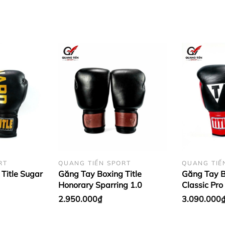
RT
QUANG TIẾN SPORT
QUANG TIẾ
Title Sugar
Găng Tay Boxing Title
Găng Tay B
Honorary Sparring 1.0
Classic Pro
2.950.000₫
3.090.000