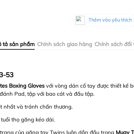
Thêm vào yêu thích
 tả sản phẩm
Chính sách giao hàng
Chính sách đổi 
L3-53
tes Boxing Gloves
với vòng dán cổ tay được thiết kế 
 đánh Pad, tập với bao cát và đấu tập.
ốt nhất và tránh chấn thương.
tuổi thọ găng kéo dài.
ời trang của găng tay Twins luôn dần đầu trong
Muay T