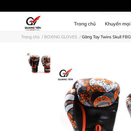
Trang chủ
Khuyến mại
Trang chủ
/
BOXING GLOVES
/
Găng Tay Twins Skull FB
SHINE PROTECTION
D