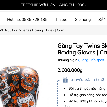
FREESHIP VỚI ĐƠN HÀNG TỪ 1000k
Hotline: 0986.728.135
Tin tức
Giỏ hàng
SẢN
GVL3-53 Los Muertes Boxing Gloves | Cam
ự án đã thực hiện
Găng Tay Twins S
Boxing Gloves | C
Thương hiệu:
Quang Tiến sport
2.600.000₫
KHUYẾN MÃI - ƯU ĐÃI
Đổi trả 3 ngày nếu hàng 
Hỗ trợ giao hàng hỏa tốc
Hỗ trợ 50% phí vận chuyể
tỉnh