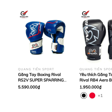
QUANG TIẾN SPORT
QUANG TIẾN SPO
Găng Tay Boxing Rival
Yêu thích Găng T
RS2V SUPER SPARRING
Rival RB4 Aero 
GLOVES 2.0
5.590.000₫
1.950.000₫
+1