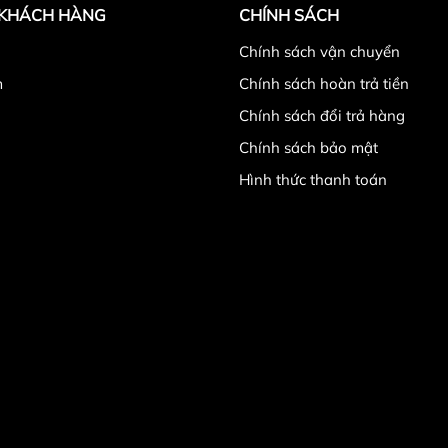
 KHÁCH HÀNG
CHÍNH SÁCH
̉
Chính sách vận chuyển
ài tập gập bụng giúp phát triển cơ bụng, cơ lưng và săn chắ
m
Chính sách hoàn trả tiền
Chính sách đổi trả hàng
Chính sách bảo mật
p bụng Xuki không có càng
Hình thức thanh toán