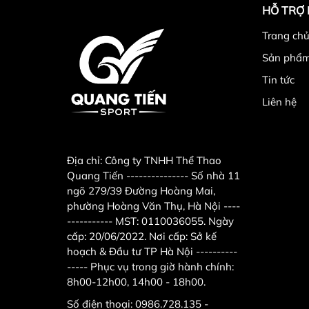
HỖ TRỢ
Trang chu
-
Ghế cong tập bụng Xuki XK 295
chuyên hỗ trợ b
Sản phẩ
Tin tức
- Bảo hành 6 tháng.
Liên hệ
2. Hình ảnh ghế cong tậ
Địa chỉ:
Công ty TNHH Thể Thao
Quang Tiến --------------- Số nhà 11
ngõ 279/39 Đường Hoàng Mai,
phường Hoàng Văn Thụ, Hà Nội ----
----------- MST: 0110036055. Ngày
cấp: 20/06/2022. Nơi cấp: Sở kế
hoạch & Đầu tư TP Hà Nội ----------
----- Phục vụ trong giờ hành chính:
8h00-12h00, 14h00 - 18h00.
Số điện thoại:
0986.728.135 -