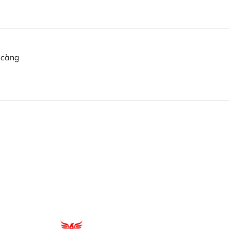
ử dụng.
tăng độ ma sát.
 càng