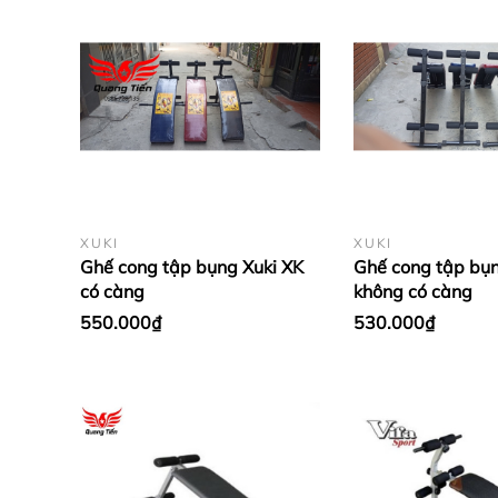
XUKI
XUKI
Ghế cong tập bụng Xuki XK
Ghế cong tập bụn
có càng
không có càng
550.000₫
530.000₫
- Màu sắc: đen + đỏ hoặc đen + xanh.
- Trọng lượng ghế tập: 5 kg.
- Trọng lượng người tập tối đa: 110 kg.
- Diện tích đặt ghế cong: 90 x 30 x 55 cm.