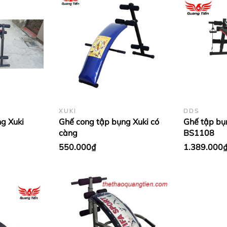
XUKI
DDS
g Xuki
Ghế cong tập bụng Xuki có
Ghế tập bụ
càng
BS1108
550.000₫
1.389.000