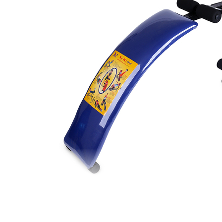
+ Yên ghế nằm tập của ghế cong tập bụng được 