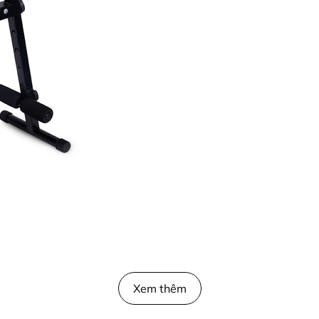
Xem thêm
bọc nệm mút dày và có thể điều chỉnh độ dốc dễ dàng.