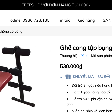
FREESHIP VỚI ĐƠN HÀNG TỪ 1000k
Hotline: 0986.728.135
Tin tức
Giỏ hàng
SẢN
không có càng
ự án đã thực hiện
Ghế cong tập bụng
Thương hiệu:
Xuki
Mã sản phẩ
530.000₫
KHUYẾN MÃI - ƯU ĐÃI
Đổi trả 3 ngày nếu hàng 
Hỗ trợ giao hàng hỏa tốc
Hỗ trợ 50% phí vận chuyể
tỉnh
Miễn phí ship với đơn hàng