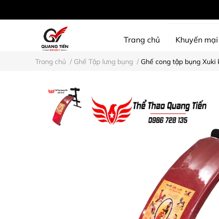
Trang chủ
Khuyến mại
Trang chủ
/
Ghế Tập lưng bụng
/
Ghế cong tập bụng Xuki 
SHINE PROTECTION
D