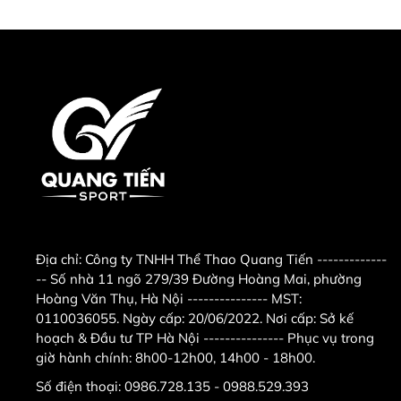
+ Nằm đẩy tạ (đẩy ngực bằng, dốc lên và dốc
xuống).
+ Tập kéo xô.
Tập kéo xô ghế tập tạ Xuki 2020
+ Tập ép ngực.
Tập ép ngực ghế tập tạ Xuki 2020
Địa chỉ:
Công ty TNHH Thể Thao Quang Tiến -------------
+ Tập đá chân.
-- Số nhà 11 ngõ 279/39 Đường Hoàng Mai, phường
Hoàng Văn Thụ, Hà Nội --------------- MST:
+ Tập tay trước.
0110036055. Ngày cấp: 20/06/2022. Nơi cấp: Sở kế
hoạch & Đầu tư TP Hà Nội --------------- Phục vụ trong
+ Tập gập bụng.
giờ hành chính: 8h00-12h00, 14h00 - 18h00.
+ Tập hít đất.
Số điện thoại:
0986.728.135 - 0988.529.393