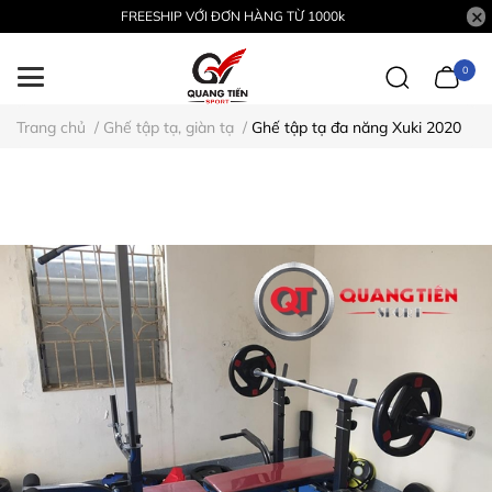
FREESHIP VỚI ĐƠN HÀNG TỪ 1000k
0
Trang chủ
/
Ghế tập tạ, giàn tạ
/
Ghế tập tạ đa năng Xuki 2020