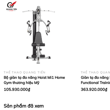
thông thường.
Chân đế thiết kế dạng thép tròn tạo hình
theo tỉ lệ giúp toàn bộ ghế tập chắc chắn,
chịu tải tốt. Nhờ đó, người dùng có thể
thoải mái luyện tập các bài nâng tạ nặng
trên ghế mà không lo bị rung lắc trong
quá trình sử dụng.
Khung đỡ tạ đòn được thiết kế cứng cáp,
chắc chắn với chiều cao 138cm. Ngoài ra,
thanh đỡ tạ đòn còn tích hợp thêm thanh
THỂ THAO QUANG TIẾN
THỂ THAO QUAN
đỡ lưng ghế tập 5 mức điều chỉnh độ dốc.
Bộ giàn tạ đa năng Hoist Mi1 Home
Giàn tạ đa năng 
Cho phép gymer sử dụng ghế tập luyện
Gym thương hiệu Mỹ
Functional Train
nhiều bài tập khác nhau.
105.930.000₫
363.920.000₫
Cấu trúc đệm ghế gồm 4 lớp lần lượt từ
ngoài vào là da PU, bông tải đàn hồi,
Sản phẩm đã xem