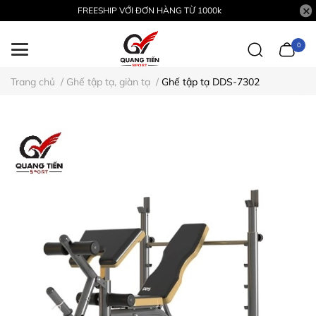
FREESHIP VỚI ĐƠN HÀNG TỪ 1000k
0
Trang chủ
/
Ghế tập tạ, giàn tạ
/
Ghế tập tạ DDS-7302