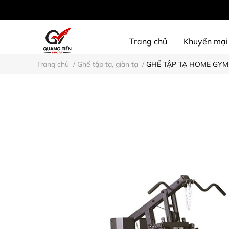
Trang chủ
Khuyến mại
Trang chủ
/
Ghế tập tạ, giàn tạ
/
GHẾ TẬP TẠ HOME GYM
SHINE PROTECTION
D