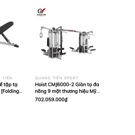
 TIẾN
QUANG TIẾN SPORT
ế tập tạ
Hoist CMJ6000-2 Giàn tạ đa
 [Folding
năng 9 mặt thương hiệu Mỹ
ơng hiệu Mỹ
[9 Station – Dual Pod]
702.059.000₫