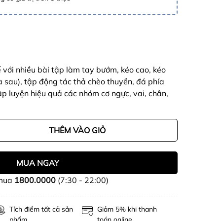
ế với nhiều bài tập làm tay bướm, kéo cao, kéo
a sau), tập động tác thả chèo thuyền, đá phía
ập luyện hiệu quả các nhóm cơ ngực, vai, chân,
THÊM VÀO GIỎ
MUA NGAY
 mua
1800.0000
(7:30 - 22:00)
Tích điểm tất cả sản
Giảm 5% khi thanh
phẩm
toán online