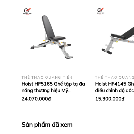
THỂ THAO QUANG TIẾN
THỂ THAO QUANG
Hoist HF5165 Ghế tập tạ đa
Hoist HF4145 Gh
năng thương hiệu Mỹ
điều chỉnh độ dốc
[Position F.I.D. Bench]
Multi Bench] thư
24.070.000₫
15.300.000₫
Sản phẩm đã xem