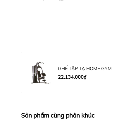
Động tác 2
Động tác 3
GHẾ TẬP TẠ HOME GYM
Động tác 4
22.134.000₫
Động tác 5
Sản phẩm cùng phân khúc
CHI NHÁNH TẠI HÀ NỘI.