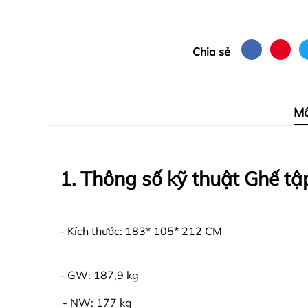
Chia sẻ
Mô
1. Thông số kỹ thuật Ghế 
- Kích thước: 183* 105* 212 CM
- GW: 187,9 kg
- NW: 177 kg