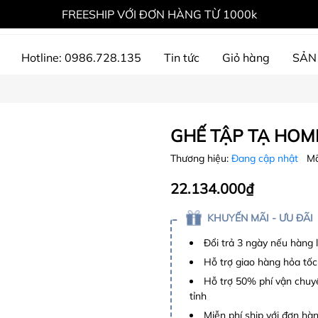
FREESHIP VỚI ĐƠN HÀNG TỪ 1000k
Hotline: 0986.728.135
Tin tức
Giỏ hàng
SẢN
ự án đã thực hiện
GHẾ TẬP TẠ HOM
Thương hiệu:
Đang cập nhật
Mã
22.134.000₫
KHUYẾN MÃI - ƯU ĐÃI
Đổi trả 3 ngày nếu hàng 
Hỗ trợ giao hàng hỏa tốc
Hỗ trợ 50% phí vận chuyể
tỉnh
Miễn phí ship với đơn hàng