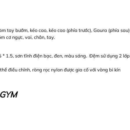
 làm tay bướm, kéo cao, kéo cao (phía trước), Gaura (phía sau
m cơ ngực, vai, chân, tay.
 * 1.5, sơn tĩnh điện bạc, đen, màu sáng. Đệm sử dụng 2 lớp, s
thể điều chỉnh, ròng rọc nylon được gia cố với vòng bi kín
E GYM