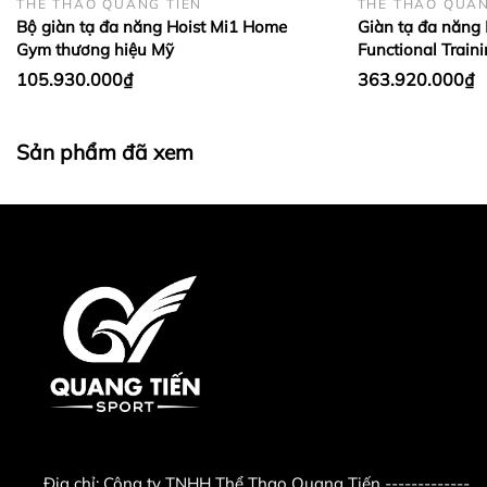
THỂ THAO QUANG TIẾN
THỂ THAO QUAN
Chủ tài khoản : Nguyễn Duy Quang
Bộ giàn tạ đa năng Hoist Mi1 Home
Giàn tạ đa năng 
Gym thương hiệu Mỹ
Functional Train
Ngân hàng BIDV
19910000180982
.
105.930.000₫
363.920.000₫
Sản phẩm đã xem
Địa chỉ:
Công ty TNHH Thể Thao Quang Tiến -------------