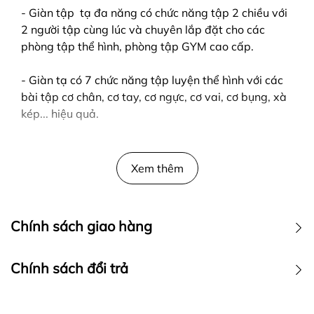
- Giàn tập tạ đa năng có chức năng tập 2 chiều với
2 người tập cùng lúc và chuyên lắp đặt cho các
phòng tập thể hình, phòng tập GYM cao cấp.
- Giàn tạ có 7 chức năng tập luyện thể hình với các
bài tập cơ chân, cơ tay, cơ ngực, cơ vai, cơ bụng, xà
kép... hiệu quả.
-Hàng chính hãng bảo hành 12 tháng.
Xem thêm
Công ty TNHH Thể Thao Quang Tiến .
Địa chỉ :
số 11 ngõ 279 ngách 279/39
Chính sách giao hàng
đường Hoàng Mai,quận Hoàng
Mai,Hà Nội ( nếu có wifi , 3g tìm trên
Chính sách đổi trả
google map " Công ty TNHH thể thao