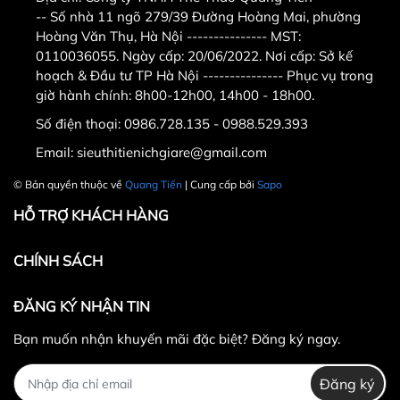
-- Số nhà 11 ngõ 279/39 Đường Hoàng Mai, phường
Hoàng Văn Thụ, Hà Nội --------------- MST:
0110036055. Ngày cấp: 20/06/2022. Nơi cấp: Sở kế
hoạch & Đầu tư TP Hà Nội --------------- Phục vụ trong
giờ hành chính: 8h00-12h00, 14h00 - 18h00.
Số điện thoại:
0986.728.135 - 0988.529.393
Email:
sieuthitienichgiare@gmail.com
© Bản quyền thuộc về
Quang Tiến
| Cung cấp bởi
Sapo
HỖ TRỢ KHÁCH HÀNG
CHÍNH SÁCH
ĐĂNG KÝ NHẬN TIN
Bạn muốn nhận khuyến mãi đặc biệt? Đăng ký ngay.
Đăng ký