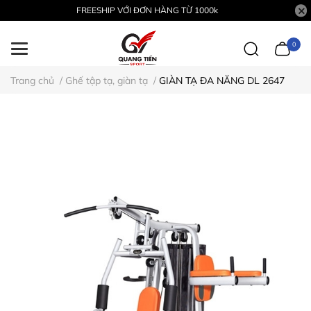
FREESHIP VỚI ĐƠN HÀNG TỪ 1000k
0
Trang chủ
/
Ghế tập tạ, giàn tạ
/
GIÀN TẠ ĐA NĂNG DL 2647