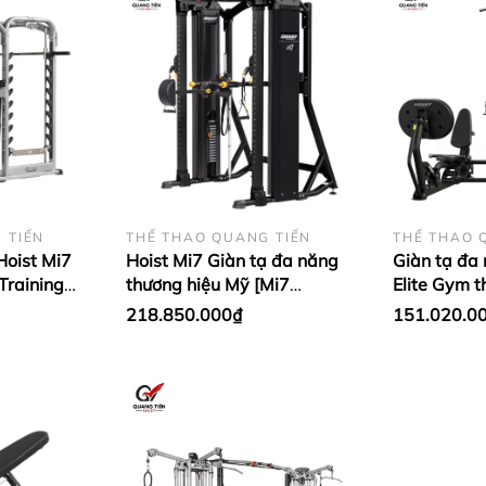
 TIẾN
THỂ THAO QUANG TIẾN
THỂ THAO 
Hoist Mi7
Hoist Mi7 Giàn tạ đa năng
Giàn tạ đa
Training
thương hiệu Mỹ [Mi7
Elite Gym 
Functional Training System]
218.850.000₫
151.020.0