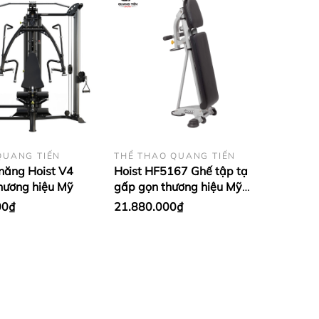
QUANG TIẾN
THỂ THAO QUANG TIẾN
 năng Hoist V4
Hoist HF5167 Ghế tập tạ
thương hiệu Mỹ
gấp gọn thương hiệu Mỹ
[Position Folding F.I.D.
00₫
21.880.000₫
Bench]