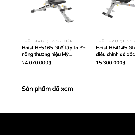
THỂ THAO QUANG TIẾN
THỂ THAO QUANG
Hoist HF5165 Ghế tập tạ đa
Hoist HF4145 Gh
năng thương hiệu Mỹ
điều chỉnh độ dốc
[Position F.I.D. Bench]
Multi Bench] thư
24.070.000₫
15.300.000₫
Sản phẩm đã xem