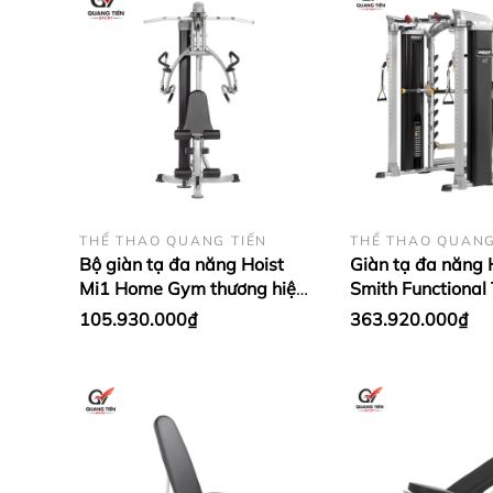
THỂ THAO QUANG TIẾN
THỂ THAO QUANG
Bộ giàn tạ đa năng Hoist
Giàn tạ đa năng 
Mi1 Home Gym thương hiệu
Smith Functional 
Mỹ
thương hiệu Mỹ
105.930.000₫
363.920.000₫