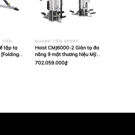
 TIẾN
QUANG TIẾN SPORT
ế tập tạ
Hoist CMJ6000-2 Giàn tạ đa
 [Folding
năng 9 mặt thương hiệu Mỹ
ơng hiệu Mỹ
[9 Station – Dual Pod]
702.059.000₫