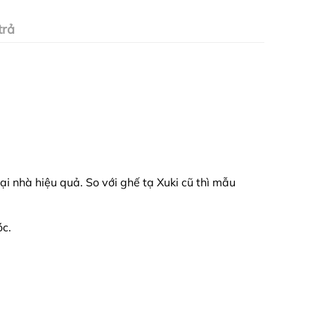
trả
ại nhà hiệu quả. So với ghế tạ Xuki cũ thì mẫu
óc.