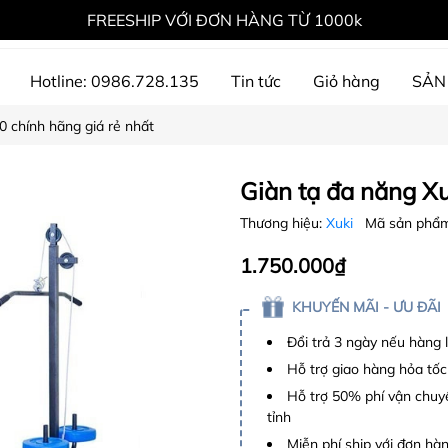
FREESHIP VỚI ĐƠN HÀNG TỪ 1000k
Hotline: 0986.728.135
Tin tức
Giỏ hàng
SẢN
0 chính hãng giá rẻ nhất
ự án đã thực hiện
Giàn tạ đa năng Xu
Thương hiệu:
Xuki
Mã sản phẩ
1.750.000₫
KHUYẾN MÃI - ƯU ĐÃI
Đổi trả 3 ngày nếu hàng 
Hỗ trợ giao hàng hỏa tốc
Hỗ trợ 50% phí vận chuyể
tỉnh
Miễn phí ship với đơn hàng