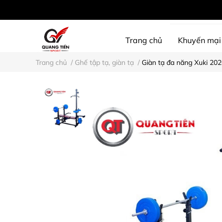
Trang chủ
Khuyến mại
Trang chủ
/
Ghế tập tạ, giàn tạ
/
Giàn tạ đa năng Xuki 202
SHINE PROTECTION
D