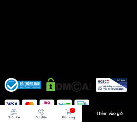
0
Thêm vào giỏ
Nhắn tin
Gọi điện
Giỏ hàng