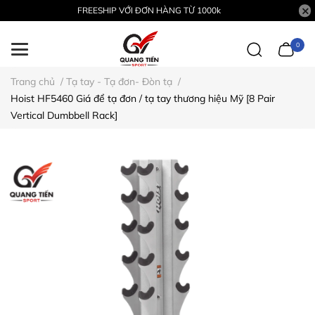
FREESHIP VỚI ĐƠN HÀNG TỪ 1000k
0
Trang chủ
/
Tạ tay - Tạ đơn- Đòn tạ
/
Hoist HF5460 Giá để tạ đơn / tạ tay thương hiệu Mỹ [8 Pair
Vertical Dumbbell Rack]