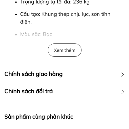
Trọng lượng tạ tối đa: 236 kg
Cấu tạo: Khung thép chịu lực, sơn tĩnh
điện.
Màu sắc: Bạc
Ưu điểm nổi bật của giá để tạ tay Hoist
Xem thêm
HF5460
HF5460 có thể cất trữ được 8 cặp tạ tay
Chính sách giao hàng
Thiết kế dáng đứng hiện đại, tiết kiệm
Chính sách đổi trả
không gian, thuận tiện trong việc lấy và
cất tạ tay.
Giá để tạ tay chính hãng được thiết kế
Sản phẩm cùng phân khúc
chắc chắn từ khung thép dày, sơn tĩnh
điện chống rỉ và chịu được khối lượng tạ