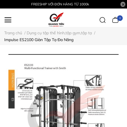
FREESHIP VỚI ĐƠN HÀNG TỪ 1000k
0
Trang chủ
/
Dụng cụ tập thể hình,tập gym,tập tạ
/
Impulse ES2100 Giàn Tập Tạ Đa Năng