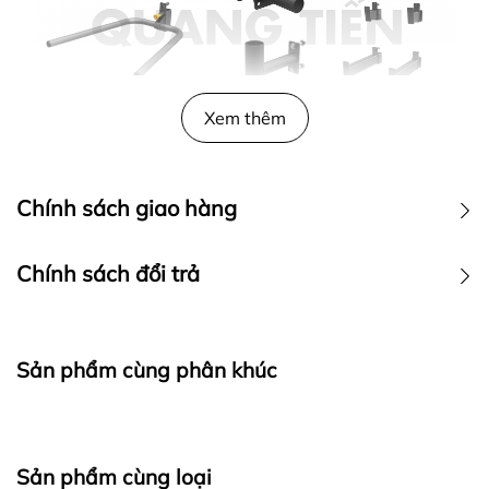
Xem thêm
2. Thông tin về Giàn tập tạ
Chính sách giao hàng
đa năng Impulse ES2100
THÔNG SỐ KHUNG
Chính sách đổi trả
GÁNH TẠ IMPULSE
ES2100
Sản phẩm cùng phân khúc
Mã hiệu
ES2100
Kích
1681x1720x2090mm
thước
Sản phẩm cùng loại
Trọng