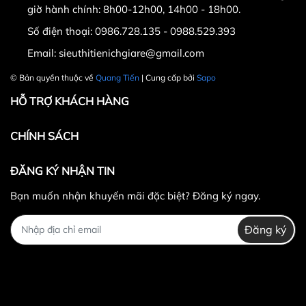
giờ hành chính: 8h00-12h00, 14h00 - 18h00.
Có thể điều chỉnh độ cao của ròng rọc với nhiều
vị trí khác nhau, từ trên xuống dưới tùy thuộc
Số điện thoại:
0986.728.135 - 0988.529.393
vào mỗi bài tập.
Email:
sieuthitienichgiare@gmail.com
Ngoài ra giàn tạ còn được thiết kế thêm
xà
© Bản quyền thuộc về
Quang Tiến
| Cung cấp bởi
Sapo
đơn
hỗ trợ các bài tập lưng xô.
Giàn tập tạ đa năng ES2100 thuộc dòng
HỖ TRỢ KHÁCH HÀNG
implus, được thiết kế chuyên dụng cho các
phòng tập gym. Sản phẩm hỗ trợ nhiều tính
CHÍNH SÁCH
năng, vận hành êm ái, và kết hợp cùng nhiều
phụ kiện đi kèm khác.
ĐĂNG KÝ NHẬN TIN
Khách hàng có thể sử dụng Impulse ES2100 để
luyện tập nhiều bài tập đa dạng tác động lên
Bạn muốn nhận khuyến mãi đặc biệt? Đăng ký ngay.
hầu hết các nhóm cơ trên cơ thể như: cơ vai, cơ
ngực, cơ lưng, xô, bắp tay, cơ cầu vai, cơ bụng,
Đăng ký
cơ mông, cơ đùi,…
Tuy nhiên, Giàn tạ đa năng ES2100 sẽ có tác
dụng hơn đối với các nhóm cơ tập trung ở phần
thân trên.