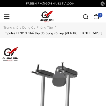
FREESHIP VỚI ĐƠN HÀNG TỪ 1000k
0
Trang chủ
/
Dụng Cụ Phòng Tập
/
Impulse IT7010 Ghế tập đá bụng xà kép [VERTICLE KNEE RAISE]