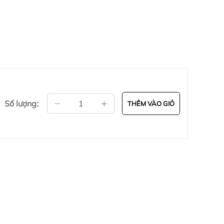
t tay cho người tập.
ghế xoay cho phép vận hành trơn tru, đơn
Số lượng:
THÊM VÀO GIỎ
 tối ưu toàn bộ nhóm cơ bụng và cơ liên
p giảm mỡ bụng, lấy lại vòng eo thon gọn,
em lại sức khỏe cho gia đình bạn, nâng