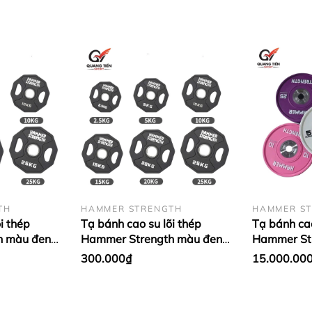
TH
HAMMER STRENGTH
HAMMER S
i thép
Tạ bánh cao su lõi thép
Tạ bánh cao
h màu đen
Hammer Strength màu đen
Hammer Str
ập khẩu (giá
cao cấp lỗ 50 nhập khẩu (giá
50 nhập khẩ
300.000₫
15.000.00
kg)
1 cặp)