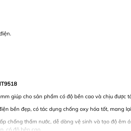
điện.
 IT9518
m giúp cho sản phẩm có độ bền cao và chịu được tải
h điện bền đẹp, có tác dụng chống oxy hóa tốt, mang
 chống thấm nước, dễ dàng vệ sinh và tạo độ êm ái,
, có độ bên cao.