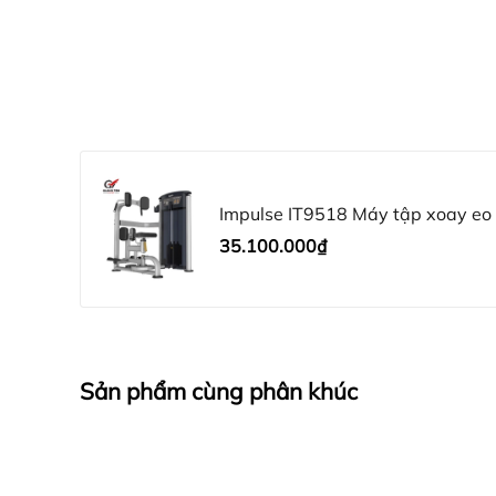
Tháp tạ còn trang bị tấm che ABS tro
Máy xoay eo Impulse IT9518 trang bị 
giản.
Ghế ngồi chắc chắn có thể điều chỉnh
Máy Impulse IT95 đáp ứng quy định a
Impulse IT9518 Máy tập xoay eo 
35.100.000₫
Chức năng và lợi ích của máy xoay eo Imp
Máy tập xoay eo tạ khối Impulse IT951
sườn, eo.
IT9518 cũng được nhiều người biết đế
Sản phẩm cùng phân khúc
hỗ trợ massage toàn thân, tăng cường
Với các bài tập cơ bụng đơn giản giú
cao sức đề kháng, giúp bạn luôn tràn