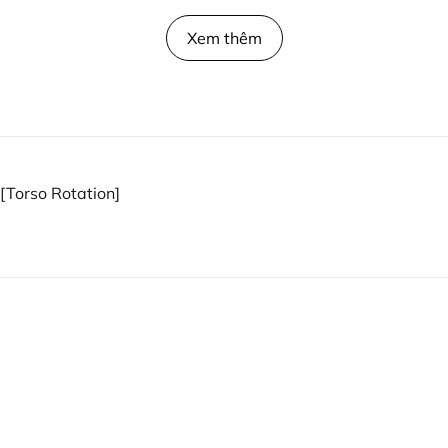
ng suốt có độ dày 3,2mm đảm bảo độ bền và chống kẹ
Xem thêm
tay cầm cố định chắc chắn làm điểm tựa kết hợp với 
 cao thấp phù hợp với mọi vóc dáng khác nhau.
n toàn EN957.
[Torso Rotation]
ulse IT9518
8 được thiết kế giúp luyện tập cực kì chuẩn form giúp
n là dòng máy tập cơ bụng hiệu quả, có chức năng giú
 và nâng cao sức khỏe hiệu quả.
p đốt cháy chất béo, đánh tan mỡ thừa nhanh chóng, đ
 ngập sức sống và năng lượng.