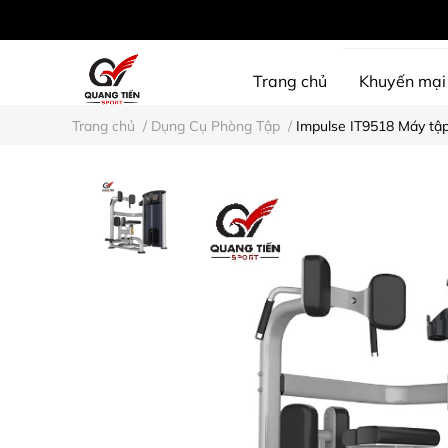
Trang chủ
Khuyến mại
Trang chủ
/
Dụng Cụ Phòng Tập
/
Impulse IT9518 Máy tập
SHINE PROTECTION
D