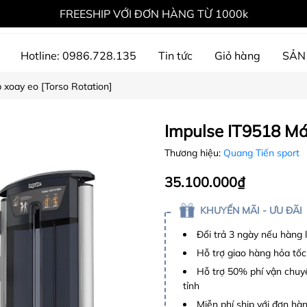
FREESHIP VỚI ĐƠN HÀNG TỪ 1000k
Hotline: 0986.728.135
Tin tức
Giỏ hàng
SẢN
 xoay eo [Torso Rotation]
ự án đã thực hiện
Impulse IT9518 Má
Thương hiệu:
Quang Tiến sport
35.100.000₫
KHUYẾN MÃI - ƯU ĐÃI
Đổi trả 3 ngày nếu hàng 
Hỗ trợ giao hàng hỏa tốc
Hỗ trợ 50% phí vận chuyể
tỉnh
Miễn phí ship với đơn hàng