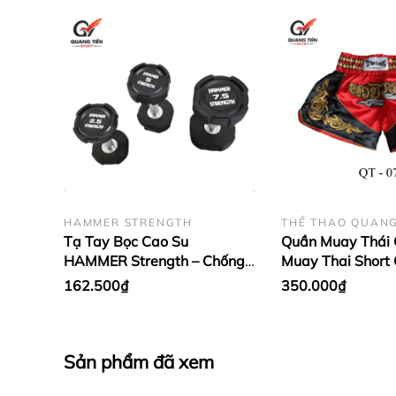
HAMMER STRENGTH
THỂ THAO QUANG
Tạ Tay Bọc Cao Su
Quần Muay Thái 
HAMMER Strength – Chống
Muay Thai Short 
Rơi Vỡ, Tay Cầm Inox Chống
Satin Cao Cấp | 
162.500₫
350.000₫
Trượt (giá 1 quả)
điển QT-TW1
Sản phẩm đã xem