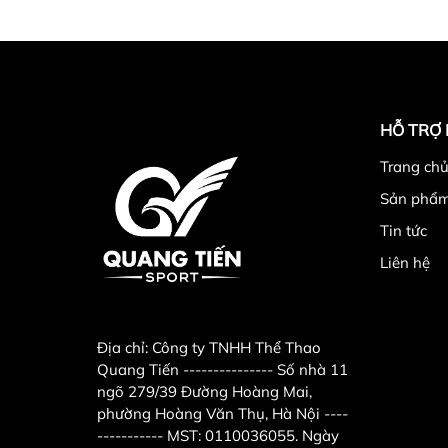
HỖ TRỢ
Trang chu
Sản phẩ
3.Địa chỉ mua hàng
Tin tức
Công ty TNHH Thể Thao Quang Tiến . Địa 
Liên hệ
tìm trên google map " Công ty TNHH thể t
từ sáng 8h-11h30, chiều từ 14h-16h)
0989
: sieuthitienichgiare@gmail.com
Địa chỉ:
Công ty TNHH Thể Thao
Khách hàng ở tỉnh xa mua hàng vui lòng c
Quang Tiến --------------- Số nhà 11
ngõ 279/39 Đường Hoàng Mai,
phường Hoàng Văn Thụ, Hà Nội ----
----------- MST: 0110036055. Ngày