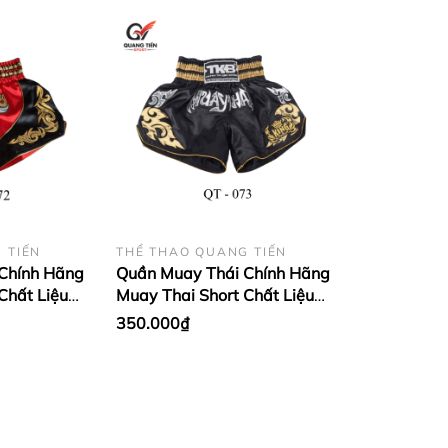
 TIẾN
THỂ THAO QUANG TIẾN
Chính Hãng
Quần Muay Thái Chính Hãng
Chất Liệu
Muay Thai Short Chất Liệu
Twins đỏ cổ
Satin Cao Cấp | TKB đen cổ
350.000₫
điển QT-TK1