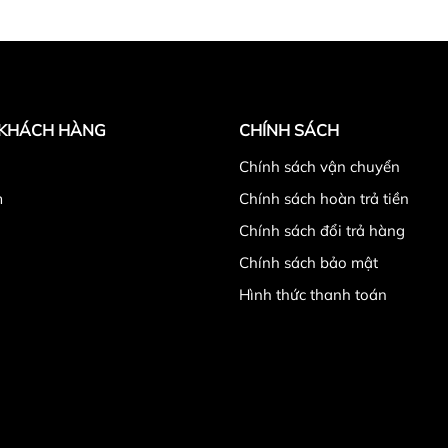
 KHÁCH HÀNG
CHÍNH SÁCH
̉
Chính sách vận chuyển
m
Chính sách hoàn trả tiền
Chính sách đổi trả hàng
chỉ :
số 11 ngõ 279 ngách 279/39 đường Hoàng Mai,qu
Chính sách bảo mật
hao Quang Tiến "
.
- Điện thoại :
0986.728.135 - 0988.
Hình thức thanh toán
.869.855
có zalo ( gọi ngoài giờ hành chính từ 11h30-
ọc trước ít tiền vận chuyển hoặc chuyển khoản