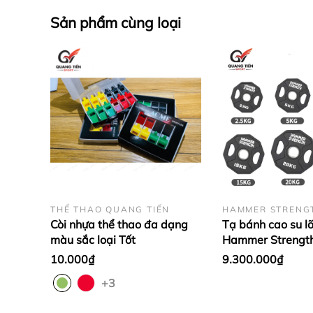
Sản phẩm cùng loại
2. Hình ảnh sản phẩm
THỂ THAO QUANG TIẾN
HAMMER STRENG
Còi nhựa thể thao đa dạng
Tạ bánh cao su lõ
màu sắc loại Tốt
Hammer Strengt
cao cấp lỗ 50 nh
10.000₫
9.300.000₫
theo set 2.5 - 25
+3