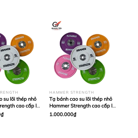
TRENGTH
HAMMER STRENGTH
 su lõi thép nhỏ
Tạ bánh cao su lõi thép nhỏ
ength cao cấp lỗ
Hammer Strength cao cấp lỗ
u (Set 5 - 25kg)
50 nhập khẩu (giá 1 cặp)
0₫
1.000.000₫