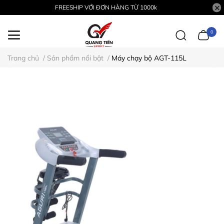
FREESHIP VỚI ĐƠN HÀNG TỪ 1000k
0
Trang chủ
/
Sản phẩm nổi bật
/
Máy chạy bộ AGT-115L