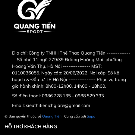
mạnh mẽ với công suất 3.5 HP cho hiệu quả vận
hành mượt mà. Motor của máy thuộc loại motor
không chổi than giúp máy ổn định, êm ái và tiết
kiệm điện. Máy cho phép vận tốc tối đa lên đến 16
km/h, và tùy chỉnh độ dốc ở mức cao nhất là 15%,
điều này giúp máy đáp ứng được nhu cầu tập luyện
nâng cao, đốt mỡ, mang lại trải nghiệm người dùng
cực đã và hiệu quả tập luyện vượt trội.
Địa chỉ:
Công ty TNHH Thể Thao Quang Tiến -------------
-- Số nhà 11 ngõ 279/39 Đường Hoàng Mai, phường
3. Máy chạy bộ AGT-115L
Hoàng Văn Thụ, Hà Nội --------------- MST:
0110036055. Ngày cấp: 20/06/2022. Nơi cấp: Sở kế
mang lại nhiều lợi ích về sức
hoạch & Đầu tư TP Hà Nội --------------- Phục vụ trong
khỏe
giờ hành chính: 8h00-12h00, 14h00 - 18h00.
Số điện thoại:
0986.728.135 - 0988.529.393
Email:
sieuthitienichgiare@gmail.com
Giảm cân, tăng cường sức khỏe tim mạch: Nhờ công
suất 3.5 HP và độ dốc 15%.
© Bản quyền thuộc về
Quang Tiến
| Cung cấp bởi
Sapo
HỖ TRỢ KHÁCH HÀNG
Thảm chạy êm ái đi kèm giảm chấn cao su hạn chế