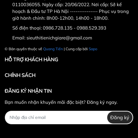
0110036055. Ngày cấp: 20/06/2022. Nơi cấp: Sở kế
HSR007 có nhiều tùy chọn tùy chỉnh giúp
hoạch & Đầu tư TP Hà Nội --------------- Phục vụ trong
cho việc luyện tập trở nên thú vị mà
giờ hành chính: 8h00-12h00, 14h00 - 18h00.
không bị nhàm chán.
Số điện thoại:
0986.728.135 - 0988.529.393
Email:
sieuthitienichgiare@gmail.com
Máy có trang bị con lăn bánh xe giúp tập
luyện các bài tập tốt hơn.
© Bản quyền thuộc về
Quang Tiến
| Cung cấp bởi
Sapo
HỖ TRỢ KHÁCH HÀNG
Máy thiết kế khá gọn gàng với kích thước
đặt nằm ngang là 262 x 81 x 106 cm,
CHÍNH SÁCH
đặt dọc là 136 x 81 x 214 cm nên không
chiếm nhiều diện tích ở phòng tập.
ĐĂNG KÝ NHẬN TIN
2. Hình ảnh sản phẩm
Bạn muốn nhận khuyến mãi đặc biệt? Đăng ký ngay.
Đăng ký
3.Địa chỉ mua hàng