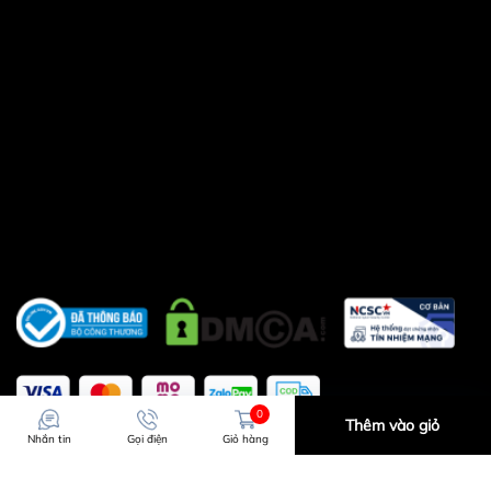
Công ty TNHH Thể Thao Quang Tiến . Địa chỉ
:
số 11 ngõ 279 ngách 279/39 đường Hoàng
Mai,quận Hoàng Mai,Hà Nội ( nếu có wifi , 3g
tìm trên google map " Công ty TNHH thể thao
Quang Tiến "
.
- Điện thoại :
0986.728.135 -
0988.52.93.93
có zalo (gọi trong giờ hành
chính từ sáng 8h-11h30, chiều từ 14h-
16h)
0989.869.855
có zalo ( gọi ngoài giờ
hành chính từ 11h30-14h ,từ 18h trờ đi và
ngày chủ nhật - Email :
sieuthitienichgiare@gmail.com
Khách hàng ở tỉnh xa mua hàng vui lòng cọc
trước ít tiền vận chuyển
0
Thêm vào giỏ
Nhắn tin
Gọi điện
Giỏ hàng