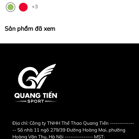
dùng luyện tập với 2 chế độ cụ thể là gia
+3
tăng sức mạnh cơ bắp và cải thiện sức
khỏe của hệ thống tim mạch.
Sản phẩm đã xem
Ấn tượng hơn, hệ thống MARS cung cấp
đến 20 cấp độ kháng, được hiển thị rõ
ràng thông qua giao điện của bảng điều
khiển. Trong quá trình luyện tập, bạn có
thể điều chỉnh dễ dàng đến bất cứ điểm
nào để lựa chọn mức kháng phù hợp với
nhu cầu của mình.
Chi tiết máy chèo thuyền HSR007 Impulse
Máy chèo thuyền HSR007 là dòng máy
tập thể hình Impulse Cardio đa năng, hỗ
Địa chỉ:
Công ty TNHH Thể Thao Quang Tiến -------------
trợ nhiều bài tập thể hình như: luyện tập
-- Số nhà 11 ngõ 279/39 Đường Hoàng Mai, phường
động tác trượt tuyết và chèo thuyền.
Hoàng Văn Thụ, Hà Nội --------------- MST: