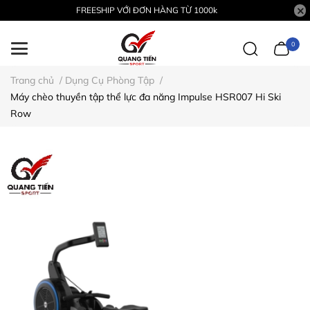
FREESHIP VỚI ĐƠN HÀNG TỪ 1000k
0
Trang chủ
/
Dụng Cụ Phòng Tập
/
Máy chèo thuyền tập thể lực đa năng Impulse HSR007 Hi Ski
Row