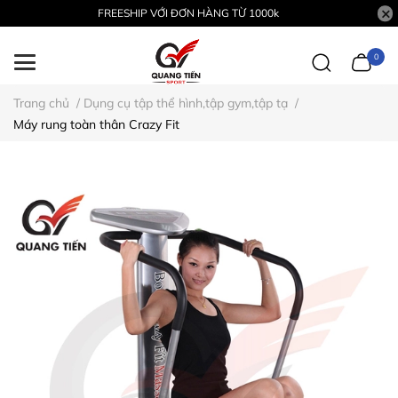
FREESHIP VỚI ĐƠN HÀNG TỪ 1000k
0
Trang chủ
/
Dụng cụ tập thể hình,tập gym,tập tạ
/
Máy rung toàn thân Crazy Fit