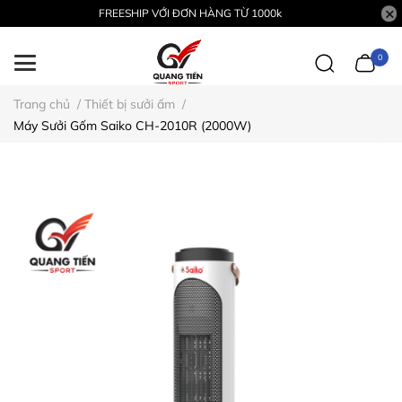
FREESHIP VỚI ĐƠN HÀNG TỪ 1000k
0
Trang chủ
/
Thiết bị sưởi ấm
/
Máy Sưởi Gốm Saiko CH-2010R (2000W)