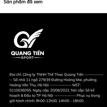
Sản phẩm đã xem
dễ dàng điều chỉnh các chế độ sưởi từ khoảng cách
xa. Chức năng hẹn giờ lên tới 24 giờ giúp bạn tùy
chỉnh theo nhu cầu, mang lại sự tiện lợi tối đa.
5. Hoạt động êm ái, phù hợp cho
giấc ngủ
Saiko CH-2010R không phát ra ánh sáng hay tiếng
ồn khi hoạt động, giữ cho không gian yên tĩnh, lý
tưởng để sử dụng trong phòng ngủ hoặc phòng làm
việc.
Địa chỉ:
Công ty TNHH Thể Thao Quang Tiến -------------
-- Số nhà 11 ngõ 279/39 Đường Hoàng Mai, phường
Vì sao nên chọn máy sưởi
Hoàng Văn Thụ, Hà Nội --------------- MST:
gốm Saiko CH-2010R?
0110036055. Ngày cấp: 20/06/2022. Nơi cấp: Sở kế
hoạch & Đầu tư TP Hà Nội --------------- Phục vụ trong
Với những tính năng hiện đại, máy sưởi gốm Saiko
giờ hành chính: 8h00-12h00, 14h00 - 18h00.
CH-2010R không chỉ mang lại sự ấm áp mà còn bảo