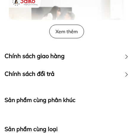
Xem thêm
Chính sách giao hàng
Chính sách đổi trả
Sản phẩm cùng phân khúc
2. Tiết kiệm điện năng vượt trội
Sản phẩm cùng loại
Với cơ chế hoạt động thông minh, máy sưởi gốm