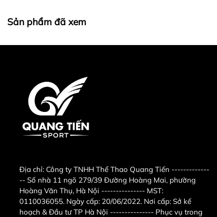
Dễ dàng bảo trì
: Thiết kế cổng bảo trì ẩn
Sản phẩm đã xem
giúp bạn dễ dàng tiếp cận các bộ phận
quan trọng bên trong, tiết kiệm thời gian
và chi phí bảo trì.
Hệ thống kháng lực tự phát điện 250W
:
Thiết bị tích hợp hệ thống kháng lực tự
phát điện không những giúp tiết kiệm
năng lượng mà còn có thể tự tạo ra
nguồn điện 250W thân thiện với môi
trường, đem lại sự linh hoạt trong việc bố
trí không gian mà không lo bị hạn chế bởi
các vị trí ổ cắm điện.
Địa chỉ:
Công ty TNHH Thể Thao Quang Tiến -------------
-- Số nhà 11 ngõ 279/39 Đường Hoàng Mai, phường
2. Hình ảnh sản phẩm
Hoàng Văn Thụ, Hà Nội --------------- MST:
0110036055. Ngày cấp: 20/06/2022. Nơi cấp: Sở kế
hoạch & Đầu tư TP Hà Nội --------------- Phục vụ trong