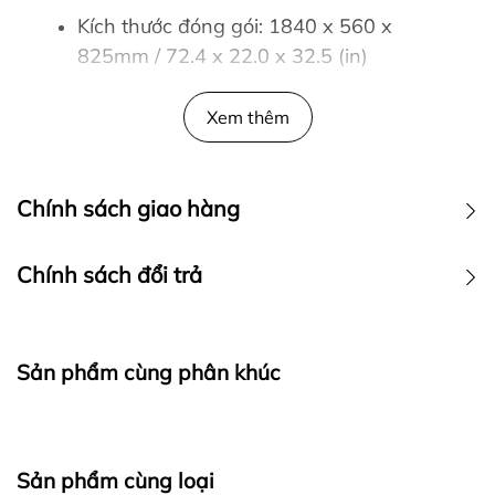
Kích thước đóng gói: 1840 x 560 x
825mm / 72.4 x 22.0 x 32.5 (in)
Trọng lượng người dùng tối đa: 150kg /
Xem thêm
330.7 lbs
Trọng lượng máy: 115kg / 253.5 lbs
Chính sách giao hàng
Trong lượng máy khi đóng gói: 133kg /
293.2 lb
Chính sách đổi trả
Đặc điểm nổi bật của máy trượt tuyết Impulse
FGE300
Sản phẩm cùng phân khúc
Màn hình gương LED cảm ứng
: Màn hình
gương LED cảm ứng hiện đại với giao
diện thân thiện người dùng, không chỉ
Sản phẩm cùng loại
hiển thị đầy đủ thông số chi tiết, rõ ràng