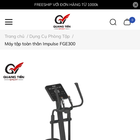
FREESHIP VỚI ĐƠN HÀNG TỪ 1000k
0
Trang chủ
/
Dụng Cụ Phòng Tập
/
Máy tập toàn thân Impulse FGE300