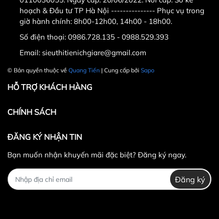
Quang Tiến "
. - Điện thoại
hoạch & Đầu tư TP Hà Nội --------------- Phục vụ trong
giờ hành chính: 8h00-12h00, 14h00 - 18h00.
:
0986.728.135 - 0988.52.93.93
có
Số điện thoại:
0986.728.135 - 0988.529.393
zalo (gọi trong giờ hành chính từ sáng
Email:
sieuthitienichgiare@gmail.com
8h-11h30, chiều từ 14h-
© Bản quyền thuộc về
Quang Tiến
| Cung cấp bởi
Sapo
16h)
0989.869.855
có zalo ( gọi ngoài
HỖ TRỢ KHÁCH HÀNG
giờ hành chính từ 11h30-14h ,từ 18h
CHÍNH SÁCH
trờ đi và ngày chủ nhật - Email :
sieuthitienichgiare@gmail.com
ĐĂNG KÝ NHẬN TIN
Khách hàng ở tỉnh xa mua hàng vui
Bạn muốn nhận khuyến mãi đặc biệt? Đăng ký ngay.
lòng cọc trước ít tiền vận chuyển hoặc
Đăng ký
chuyển khoản
Qua tài khoản