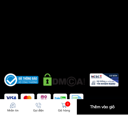
Chủ tài khoản : Nguyễn Duy Quang
Ngân hàng BIDV 19910000180982 .
0
Thêm vào giỏ
Nhắn tin
Gọi điện
Giỏ hàng