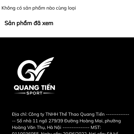
Không có sản phẩm nào cùng loại
3.Hình ảnh thực của sản phẩm
Sản phẩm đã xem
4.CHI NHÁNH TẠI HÀ NỘI, địa chỉ
mua sản phẩm twins cao cấp
chính hãng tại hà nội
Công ty TNHH Thể Thao Quang Tiến .
Địa chỉ :
số 11 ngõ 279 ngách 279/39
đường Hoàng Mai,quận Hoàng
Địa chỉ:
Công ty TNHH Thể Thao Quang Tiến -------------
Mai,Hà Nội ( nếu có wifi , 3g tìm trên
-- Số nhà 11 ngõ 279/39 Đường Hoàng Mai, phường
google map " Công ty TNHH thể thao
Hoàng Văn Thụ, Hà Nội --------------- MST:
0110036055. Ngày cấp: 20/06/2022. Nơi cấp: Sở kế