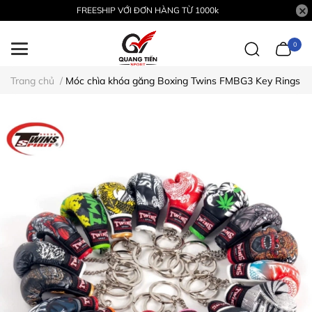
FREESHIP VỚI ĐƠN HÀNG TỪ 1000k
0
Trang chủ
/
Móc chìa khóa găng Boxing Twins FMBG3 Key Rings