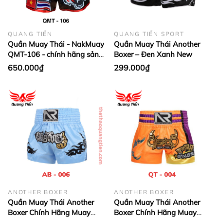
QUANG TIẾN
QUANG TIẾN SPORT
Quần Muay Thái - NakMuay
Quần Muay Thái Another
QMT-106 - chính hãng sản
Boxer – Đen Xanh New
xuất tại thailand
650.000₫
299.000₫
ANOTHER BOXER
ANOTHER BOXER
Quần Muay Thái Another
Quần Muay Thái Another
Boxer Chính Hãng Muay
Boxer Chính Hãng Muay