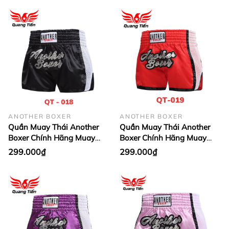
ANOTHER BOXER
ANOTHER BOXER
Quần Muay Thái Another
Quần Muay Thái Another
Boxer Chính Hãng Muay
Boxer Chính Hãng Muay
Thai Short Chất Liệu Satin
Thai Short Chất Liệu Satin
299.000₫
299.000₫
Cao Cấp | QT-018
Cao Cấp | QT-019