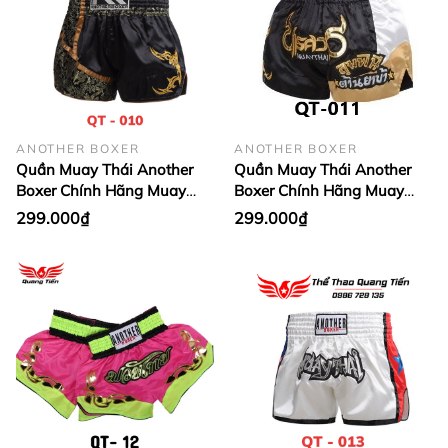
ANOTHER BOXER
ANOTHER BOXER
Quần Muay Thái Another
Quần Muay Thái Another
Boxer Chính Hãng Muay
Boxer Chính Hãng Muay
Thai Short Chất Liệu Satin
Thai Short Chất Liệu Satin
299.000₫
299.000₫
Cao Cấp | QT-010
Cao Cấp | QT-011