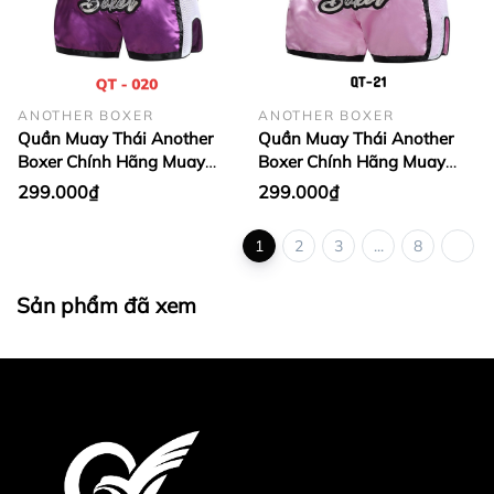
ANOTHER BOXER
ANOTHER BOXER
Quần Muay Thái Another
Quần Muay Thái Another
Boxer Chính Hãng Muay
Boxer Chính Hãng Muay
Thai Short Chất Liệu Satin
Thai Short Chất Liệu Satin
299.000₫
299.000₫
Cao Cấp | QT-020
Cao Cấp | QT-021
1
2
3
...
8
Sản phẩm đã xem