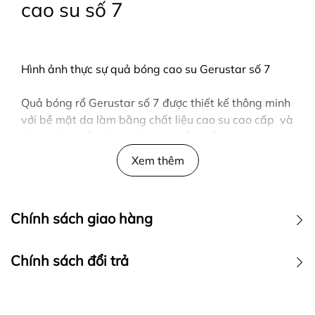
cao su số 7
Hình ảnh thực sự quả bóng cao su Gerustar số 7
Quả bóng rổ Gerustar số 7 được thiết kế thông minh
với bề mặt da làm bằng chất liệu cao su cao cấp và
các đường nối giữa thân bóng rất phẳng cho phép
vận động viên thể hiện đầy đủ tiềm năng của mình.
Xem thêm
Thiết kế màu sắc bắt mắt
Chính sách giao hàng
Sản phẩm đi kèm có kim bơm bóng và lưới đựng quả
Chính sách đổi trả
bóng rổ
Đường kính 248mm