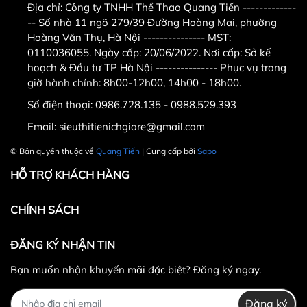
Địa chỉ:
Công ty TNHH Thể Thao Quang Tiến -------------
-- Số nhà 11 ngõ 279/39 Đường Hoàng Mai, phường
lòng cọc trước ít tiền vận chuyển
Hoàng Văn Thụ, Hà Nội --------------- MST:
hoặc chuyển khoản
0110036055. Ngày cấp: 20/06/2022. Nơi cấp: Sở kế
hoạch & Đầu tư TP Hà Nội --------------- Phục vụ trong
Qua tài khoản
giờ hành chính: 8h00-12h00, 14h00 - 18h00.
Số điện thoại:
0986.728.135 - 0988.529.393
Chủ tài khoản : Nguyễn Duy Quang
Email:
sieuthitienichgiare@gmail.com
Ngân hàng BIDV
19910000180982
.
© Bản quyền thuộc về
Quang Tiến
| Cung cấp bởi
Sapo
HỖ TRỢ KHÁCH HÀNG
CHÍNH SÁCH
ĐĂNG KÝ NHẬN TIN
Bạn muốn nhận khuyến mãi đặc biệt? Đăng ký ngay.
Đăng ký