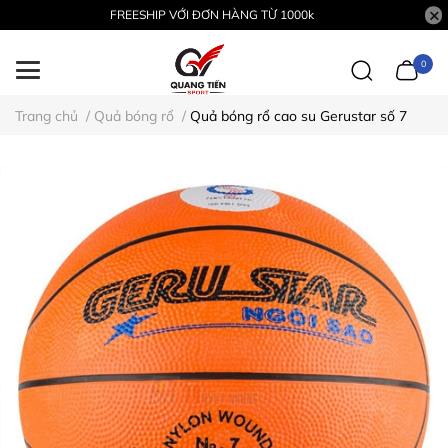
FREESHIP VỚI ĐƠN HÀNG TỪ 1000k
0
Trang chủ
/
Quả bóng rổ
/
Quả bóng rổ cao su Gerustar số 7