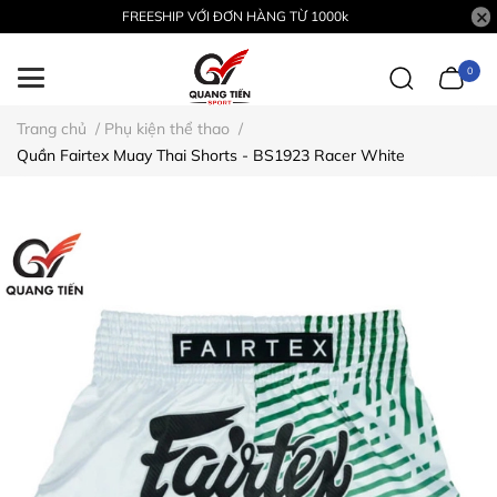
FREESHIP VỚI ĐƠN HÀNG TỪ 1000k
0
Trang chủ
/
Phụ kiện thể thao
/
Quần Fairtex Muay Thai Shorts - BS1923 Racer White