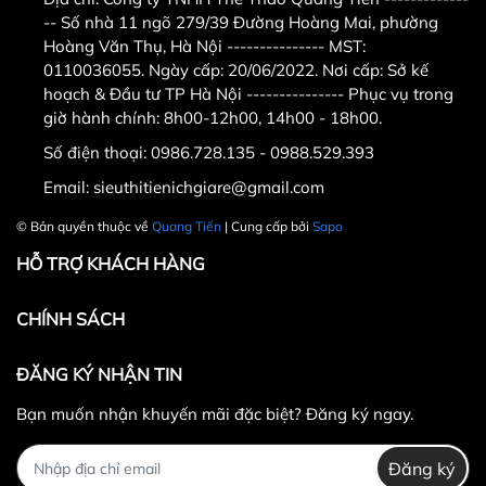
-- Số nhà 11 ngõ 279/39 Đường Hoàng Mai, phường
Hoàng Văn Thụ, Hà Nội --------------- MST:
0110036055. Ngày cấp: 20/06/2022. Nơi cấp: Sở kế
hoạch & Đầu tư TP Hà Nội --------------- Phục vụ trong
giờ hành chính: 8h00-12h00, 14h00 - 18h00.
Số điện thoại:
0986.728.135 - 0988.529.393
Email:
sieuthitienichgiare@gmail.com
© Bản quyền thuộc về
Quang Tiến
| Cung cấp bởi
Sapo
HỖ TRỢ KHÁCH HÀNG
CHÍNH SÁCH
ĐĂNG KÝ NHẬN TIN
Bạn muốn nhận khuyến mãi đặc biệt? Đăng ký ngay.
Đăng ký