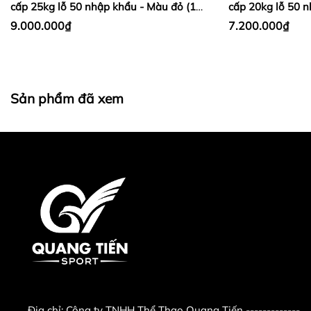
cấp 25kg lỗ 50 nhập khẩu - Màu đỏ (1
cấp 20kg lỗ 50 
cặp)
Dương (1 cặp)
9.000.000₫
7.200.000₫
Sản phẩm đã xem
Địa chỉ:
Công ty TNHH Thể Thao Quang Tiến -------------