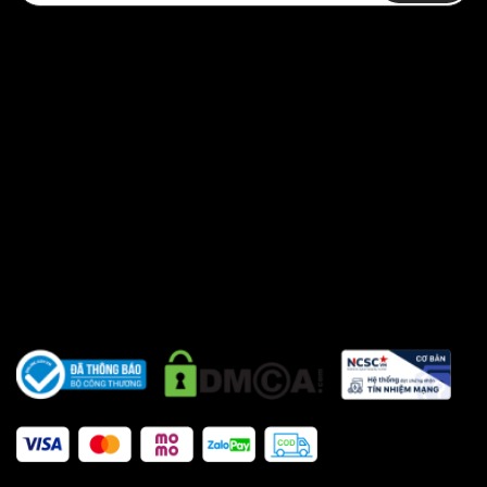
3.Cách chọn size Quần Fairtex Muay
Thai Shorts