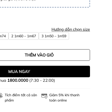
Hướng dẫn chọn size
1m74
2 1m60 – 1m67
3 1m50 – 1m59
THÊM VÀO GIỎ
MUA NGAY
 mua
1800.0000
(7:30 - 22:00)
Tích điểm tất cả sản
Giảm 5% khi thanh
phẩm
toán online