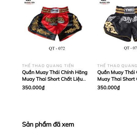
THỂ THAO QUANG TIẾN
THỂ THAO QUANG
Quần Muay Thái Chính Hãng
Quần Muay Thái 
Muay Thai Short Chất Liệu
Muay Thai Short 
Satin Cao Cấp | Twins đỏ cổ
Satin Cao Cấp | 
350.000₫
350.000₫
điển QT-TW1
điển QT-TK1
Sản phẩm đã xem