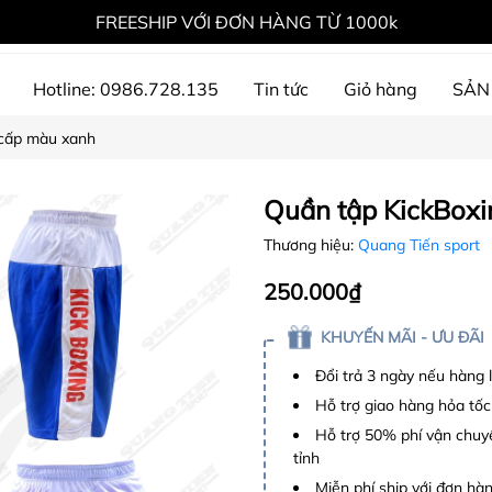
FREESHIP VỚI ĐƠN HÀNG TỪ 1000k
Hotline: 0986.728.135
Tin tức
Giỏ hàng
SẢN
 cấp màu xanh
ự án đã thực hiện
Quần tập KickBoxi
Thương hiệu:
Quang Tiến sport
250.000₫
KHUYẾN MÃI - ƯU ĐÃI
Đổi trả 3 ngày nếu hàng 
Hỗ trợ giao hàng hỏa tốc
Hỗ trợ 50% phí vận chuyể
tỉnh
Miễn phí ship với đơn hàng