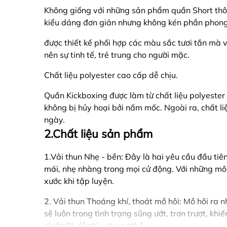
Không giống với những sản phẩm quần Short thôn
kiểu dáng đơn giản nhưng không kén phần phong
được thiết kế phối hợp các màu sắc tươi tắn mà 
nên sự tinh tế, trẻ trung cho người mặc.
Chất liệu polyester cao cấp dễ chịu.
Quần Kickboxing được làm từ chất liệu polyester 
không bị hủy hoại bởi nấm mốc. Ngoài ra, chất l
ngày.
2.Chất liệu sản phẩm
1.Vải thun Nhẹ - bền: Đây là hai yêu cầu đầu tiê
mái, nhẹ nhàng trong mọi cử động. Với những môn 
xước khi tập luyện.
2. Vải thun Thoáng khí, thoát mồ hôi: Mồ hôi ra 
sẽ luôn trong tình trạng sũng ướt, trơn trượt, kh
nhiệt độ dễ chịu cho cơ thể.