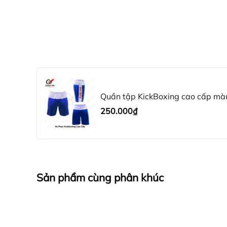
3. Vải thun Co giãn: Trang phục tập luyện Boxing
Chất liệu co giãn kém có thể gây căng cứng cơ b
4. Vải thun Chống khuẩn, chống mùi, chống dính:
năng chống mùi, chống khuẩn, thì mồ hôi, bụi bẩn
cần phải có, tạo sự thoải mái tối đa cho người mặ
5. Vải thun Giặt dễ dàng: Trang phục có thể giặt
Quần tập KickBoxing cao cấp mà
trang phục luôn mới.
250.000₫
3.Hình ảnh thực của sản phẩm
4.Địa chỉ mua quần áo võ thuật cao
Sản phẩm cùng phân khúc
Công ty TNHH Thể Thao Quang Tiến . Địa 
tìm trên google map " Công ty TNHH thể t
từ sáng 8h-11h30, chiều từ 14h-16h)
0989