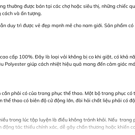
g thường được bán tại các chợ hoặc siêu thị, những chiếc q
 cách và ấn tượng.
vẫn duy trì được vẻ đẹp mạnh mẽ cho nam giới. Sản phẩm có 
cao cấp 100%. Đây là loại vải không bị co khi giặt, có khả n
iệu Polyester giúp cách nhiệt hiệu quả mang đến cảm giác m
n cần phải có của trang phục thể thao. Một bộ trang phục có 
thể thao có biên độ cử động lớn, đòi hỏi chất liệu phải có đ
nhiều trong lúc tập luyện là điều không tránh khỏi. Nếu trang
iến động tác thiếu chính xác, dễ gây chấn thương hoặc khiến c