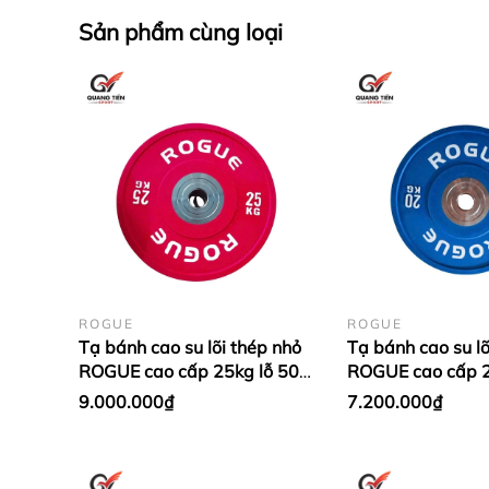
Sản phẩm cùng loại
: sieuthitienichgiare@gmail.com
Khách hàng ở tỉnh xa mua hàng vui lòng c
ROGUE
ROGUE
Tạ bánh cao su lõi thép nhỏ
Tạ bánh cao su lõ
ROGUE cao cấp 25kg lỗ 50
ROGUE cao cấp 2
nhập khẩu - Màu đỏ (1 cặp)
nhập khẩu - Màu
9.000.000₫
7.200.000₫
Dương (1 cặp)