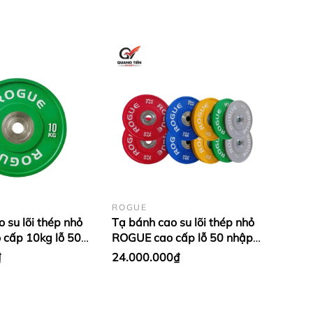
ROGUE
 su lõi thép nhỏ
Tạ bánh cao su lõi thép nhỏ
cấp 10kg lỗ 50
ROGUE cao cấp lỗ 50 nhập
- màu Xanh Lá (1
khẩu (set 5-25kg) (1 đôi
₫
24.000.000₫
bánh)