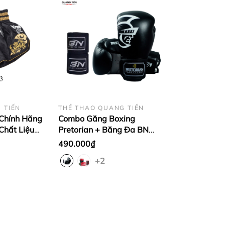
 TIẾN
THỂ THAO QUANG TIẾN
Chính Hãng
Combo Găng Boxing
Chất Liệu
Pretorian + Băng Đa BN
TKB đen cổ
Chính Hãng
490.000₫
+2