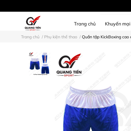
Trang chủ
Khuyến mại
Trang chủ
/
Phụ kiện thể thao
/
Quần tập KickBoxing cao
SHINE PROTECTION
D