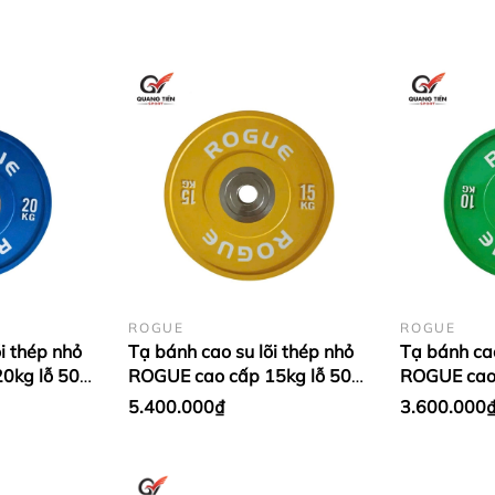
ọc trước ít tiền vận chuyển hoặc chuyển khoản
ROGUE
ROGUE
i thép nhỏ
Tạ bánh cao su lõi thép nhỏ
Tạ bánh cao
0kg lỗ 50
ROGUE cao cấp 15kg lỗ 50
ROGUE cao 
 Xanh
nhập khẩu - Màu Vàng (1
nhập khẩu 
5.400.000₫
3.600.000
cặp)
cặp)