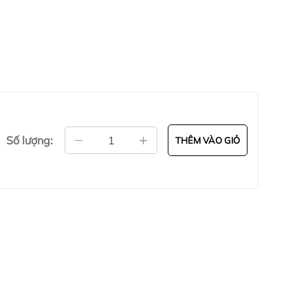
hoải mái cử động, tránh vướng víu khi tập luyện.
ng, có khi lên đến cả ngày, nếu không có khả
mốc phát triển. Chống dính cũng là một yêu cầu
i sẽ giúp tiết kiệm thời gian giặt giũ, giúp
Số lượng:
THÊM VÀO GIỎ
ận Hoàng Mai,Hà Nội ( nếu có wifi , 3g
52.93.93
có zalo (gọi trong giờ hành chính
14h ,từ 18h trờ đi và ngày chủ nhật - Email