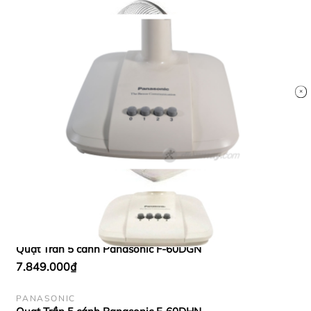
PANASONIC
Quạt trần 5 cánh Panasonic DC F-
60XDN ĐEN
2.494.000₫
PANASONIC
Quạt Trần 5 cánh Panasonic
F‑60MZ2‑K
599.000₫
PANASONIC
Quạt Trần 3 cánh Panasonic F‑48DGL
6.399.000₫
PANASONIC
Quạt Trần 5 cánh Panasonic F‑60DGN
7.849.000₫
PANASONIC