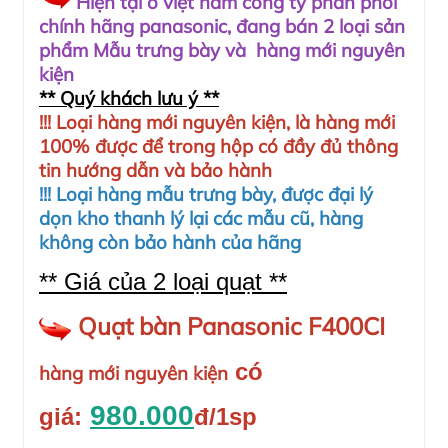
Hiện tại ở việt nam công ty phân phối
chính hãng panasonic, đang bán 2 loại sản
phẩm Mẫu trưng bày và hàng mới nguyên
kiện
** Quý khách lưu ý **
!!! Loại hàng mới nguyên kiện, là hàng mới
100% được để trong hộp có đầy đủ thông
tin hướng dẫn và bảo hành
!!! Loại hàng mẫu trưng bày, được đại lý
dọn kho thanh lý lại các mẫu cũ, hàng
không còn bảo hành của hãng
** Giá của 2 loại quạt **
Quạt bàn Panasonic F400CI
có
hàng mới nguyên kiện
980.000
giá:
đ/1sp