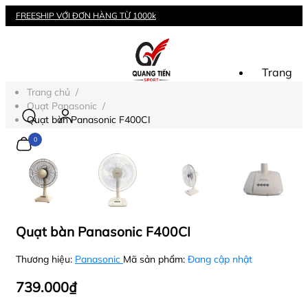
FREESHIP VỚI ĐƠN HÀNG TỪ 1000k
Trang ch
Trang chủ
/
Quạt Panasonic
/
Khuyến 
Quạt bàn Panasonic F400CI
0
Hotline:
Tin tức
Quạt bàn Panasonic F400CI
Giỏ hàng
Thương hiệu:
Panasonic
Mã sản phẩm:
Đang cập nhật
SẢN PH
739.000₫