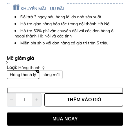
SHINE P
KHUYẾN MÃI - ƯU ĐÃI
Đổi trả 3 ngày nếu hàng lỗi do nhà sản xuất
Hỗ trợ giao hàng hỏa tốc trong nội thành Hà Nội
Dự án đã
Hỗ trợ 50% phí vận chuyển đối với các đơn hàng ở
ngoại thành Hà Nội và các tỉnh
Miễn phí ship với đơn hàng có giá trị trên 5 triệu
Mã giảm giá
Loại:
Hàng thanh lý
Hàng thanh lý
hàng mới
THÊM VÀO GIỎ
MUA NGAY