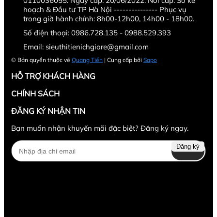
0110036055. Ngày cấp: 20/06/2022. Nơi cấp: Sở kế
hoạch & Đầu tư TP Hà Nội --------------- Phục vụ
trong giờ hành chính: 8h00-12h00, 14h00 - 18h00.
Số điện thoại:
0986.728.135 - 0988.529.393
Email:
sieuthitienichgiare@gmail.com
© Bản quyền thuộc về
Quang Tiến
| Cung cấp bởi
Sapo
HỖ TRỢ KHÁCH HÀNG
CHÍNH SÁCH
ĐĂNG KÝ NHẬN TIN
Bạn muốn nhận khuyến mãi đặc biệt? Đăng ký ngay.
Đăng ký