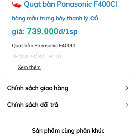
Quạt bàn Panasonic F400CI
có
hàng mẫu trưng bày thanh lý
739.000
giá:
đ
/1sp
Quạt bàn Panasonic F400CI
THÔNG SỐ KỸ THUẬT
Xem thêm
F400CI MÀU TRẮNG NGÀ
3 cấp độ gió
Di chuyển dễ dàng
Công suất : 53.8W
Chính sách giao hàng
Lưu lượng gió: 63 m3/phút
Dễ dàng điều chỉnh góc quạt
Đường kính cánh: 40cm
Chính sách đổi trả
Vòng quay: 1055-1289 v/ph
Tốc độ gió: 228 m/phút
2 Màu sắc: màu trắng ngà, màu xanh
Sản phẩm cùng phân khúc
THÔNG TIN CẦN BIẾT