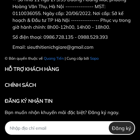
Hoàng Văn Thụ, Hà Nội --------------- MST:
0110036055. Ngày cấp: 20/06/2022. Nơi cấp: Sở kế
hoạch & Đầu tư TP Hà Nội --------------- Phục vụ trong
giờ hành chính: 8h00-12h00, 14h00 - 18h00.
Số điện thoại:
0986.728.135 - 0988.529.393
Email:
sieuthitienichgiare@gmail.com
© Bản quyền thuộc về
Quang Tiến
| Cung cấp bởi
Sapo
HỖ TRỢ KHÁCH HÀNG
CHÍNH SÁCH
ĐĂNG KÝ NHẬN TIN
Bạn muốn nhận khuyến mãi đặc biệt? Đăng ký ngay.
Đăng ký