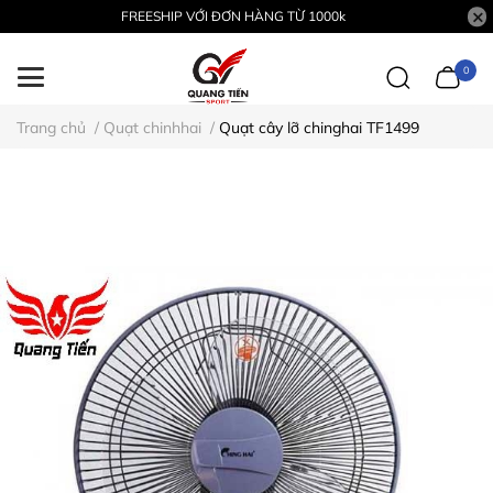
FREESHIP VỚI ĐƠN HÀNG TỪ 1000k
0
Trang chủ
/
Quạt chinhhai
/
Quạt cây lỡ chinghai TF1499