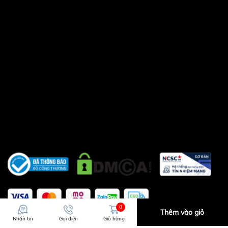
0
Thêm vào giỏ
Nhắn tin
Gọi điện
Giỏ hàng