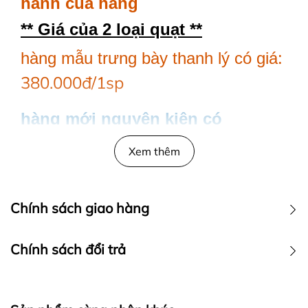
hành của hãng
** Giá của 2 loại quạt **
hàng mẫu trưng bày thanh lý có giá:
380.000đ/1sp
hàng mới nguyên kiện có
390.000đ/1sp
giá:
Xem thêm
Thông số kỹ thuật
Chính sách giao hàng
Quạt bàn Chinghai TF1499
Mã sản phẩm: TF1499
Thương hiệu: Chinghai
Chính sách đổi trả
Xuất xứ thương hiệu: Đài Loan
Công suất: 49W
Điện thế: 220V
Cánh quạt rộng: 35cm