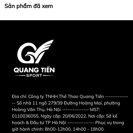
Tốc độ gió
1.300 vòng/phút
Sản phẩm đã xem
Tốc độ
1.300 vòng / phút
Cách lắp đặt
Bắt vít
Thông tin chung về Quạt
treo tường
Kích thước
458mm x 458mm x 363mm
Trọng lượng sản phẩm
4,8kg
Thương hiệu
Thái Lan
Sản xuất tại
Thái Lan
Bảo hành
12 tháng
Địa chỉ:
Công ty TNHH Thể Thao Quang Tiến -------------
-- Số nhà 11 ngõ 279/39 Đường Hoàng Mai, phường
Hoàng Văn Thụ, Hà Nội --------------- MST:
0110036055. Ngày cấp: 20/06/2022. Nơi cấp: Sở kế
Độ bền cao
hoạch & Đầu tư TP Hà Nội --------------- Phục vụ trong
giờ hành chính: 8h00-12h00, 14h00 - 18h00.
Động cơ chất lượng cao