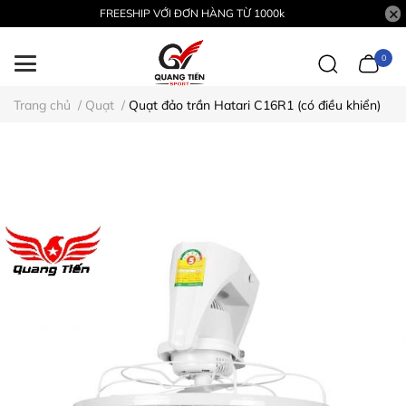
FREESHIP VỚI ĐƠN HÀNG TỪ 1000k
0
Trang chủ
/
Quạt
/
Quạt đảo trần Hatari C16R1 (có điều khiển)