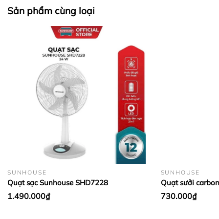
án và công trình lớn
Sản phẩm cùng loại
Hàng tuấn tú:
+ Được bảo hành 12 tháng
+ Khi bảo hành sản phẩm cần gửi
về Nghệ An để sửa chữa ( mất khoảng
6 tháng)
Thông số kỹ thuật
Công suất
50W
SUNHOUSE
SUNHOUSE
Số cánh quạt
3 cánh
Quạt sạc Sunhouse SHD7228
Quạt sưởi car
Hẹn giờ
Có
1.490.000₫
730.000₫
Điều khiển
Có
Chiều dài sải cánh quạt
40cm