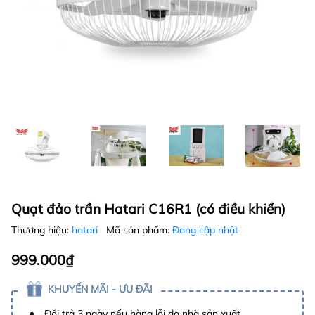
Quạt đảo trần Hatari C16R1 (có điều khiển)
Thương hiệu:
hatari
Mã sản phẩm:
Đang cập nhật
999.000₫
KHUYẾN MÃI - ƯU ĐÃI
Đổi trả 3 ngày nếu hàng lỗi do nhà sản xuất